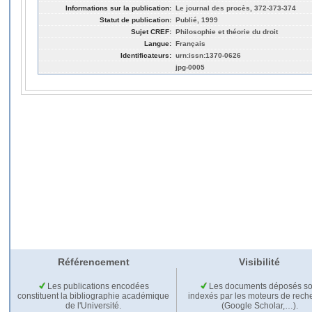
Informations sur la publication:
Le journal des procès, 372-373-374
Statut de publication:
Publié, 1999
Sujet CREF:
Philosophie et théorie du droit
Langue:
Français
Identificateurs:
urn:issn:1370-0626
jpg-0005
Référencement
Visibilité
Les publications encodées
Les documents déposés so
constituent la bibliographie académique
indexés par les moteurs de rech
de l'Université.
(Google Scholar,…).