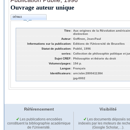
Ouvrage auteur unique
DÉTAILS
Titre:
Aux origines de la Révolution américain
distinction
Auteur:
Goffinon, Jean-Paul
Informations sur la publication:
Editions de l'Université de Bruxelles
Statut de publication:
Publié, 1996
series:
Collection de philosophie politique et ju
Sujet CREF:
Philosophie et théorie du droit
Volumes/pages:
194 p.
Langue:
Français
Identificateurs:
urn:isbn:2800411384
jpg-0002
Référencement
Visibilité
Les publications encodées
Les documents déposés so
constituent la bibliographie académique
indexés par les moteurs de rech
de l'Université.
(Google Scholar,…).