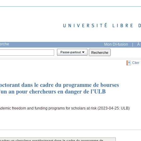
herche
Mon DI-fusion
|
À 
Passe-partout
Citer
octorant dans le cadre du programme de bourses
 d’un an pour chercheurs en danger de l’ULB
ademic freedom and funding programs for scholars at risk (2023-04-25: ULB)
cadrer un chercheur postdoctorant dans le cadre du programme de