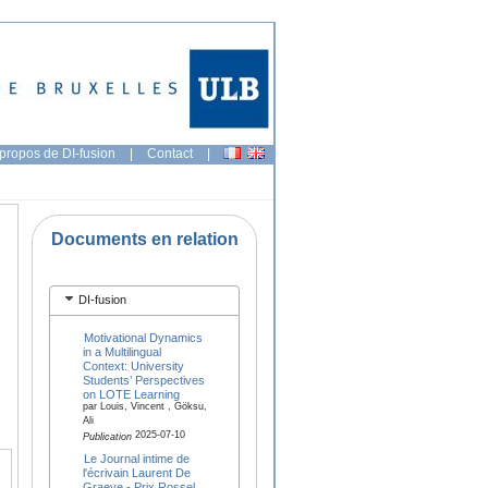
propos de DI-fusion
|
Contact
|
Documents en relation
DI-fusion
Motivational Dynamics
in a Multilingual
Context: University
Students’ Perspectives
on LOTE Learning
par Louis, Vincent , Göksu,
Ali
2025-07-10
Publication
Le Journal intime de
l'écrivain Laurent De
Graeve - Prix Rossel