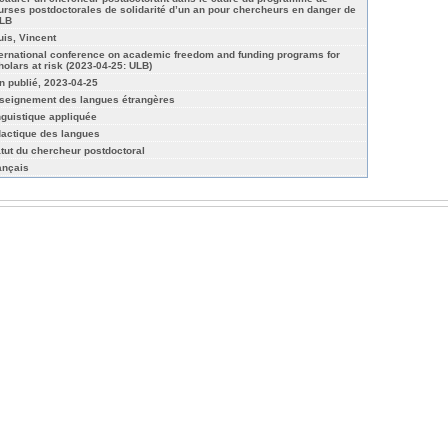
urses postdoctorales de solidarité d’un an pour chercheurs en danger de
ULB
uis, Vincent
ternational conference on academic freedom and funding programs for
holars at risk (2023-04-25: ULB)
n publié, 2023-04-25
seignement des langues étrangères
nguistique appliquée
dactique des langues
atut du chercheur postdoctoral
ançais