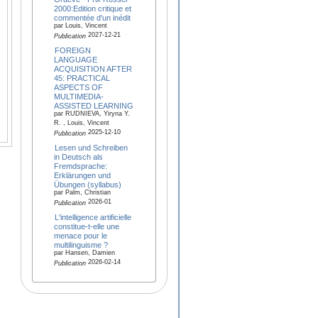
2000:Edition critique et
commentée d'un inédit
par Louis, Vincent
2027-12-21
Publication
FOREIGN
LANGUAGE
ACQUISITION AFTER
45: PRACTICAL
ASPECTS OF
MULTIMEDIA-
ASSISTED LEARNING
par RUDNIEVA, Yiryna Y.
R. , Louis, Vincent
2025-12-10
Publication
Lesen und Schreiben
in Deutsch als
Fremdsprache:
Erklärungen und
Übungen (syllabus)
par Palm, Christian
2026-01
Publication
L'intelligence artificielle
constitue-t-elle une
menace pour le
multilinguisme ?
par Hansen, Damien
2026-02-14
Publication