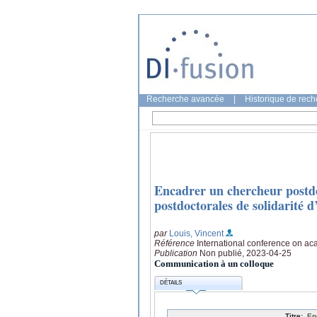
Recherche avancée
|
Historique de rec
Encadrer un chercheur postd
postdoctorales de solidarité
par
Louis, Vincent
Référence
International conference on ac
Publication
Non publié, 2023-04-25
Communication à un colloque
DÉTAILS
Titre:
En