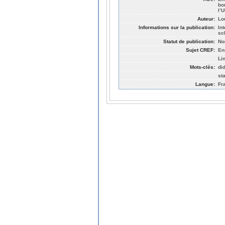
bo
l’
Auteur:
Lo
Informations sur la publication:
In
sc
Statut de publication:
No
Sujet CREF:
En
Li
Mots-clés:
di
st
Langue:
Fr