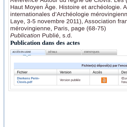
Haut Moyen Âge. Histoire et archéologie. 
internationales d’Archéologie mérovingien
Laye, 3-5 novembre 2011), Association fra
mérovingienne, Paris, page (68-75)
Publication
Publié, s.d.
Publication dans des actes
ACCÈS EN LIGNE
DÉTAILS
STATISTIQUES
Fichier(s) déposé(s) par l'enc
Fichier
Version
Accès
Des
Dierkens Perin-
Œuv
Version publiée
Clovis.pdf
l'œ