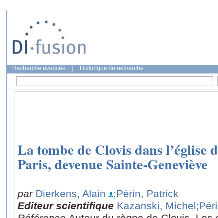
Recherche avancée
|
Historique de recherche
La tombe de Clovis dans l’église 
Paris, devenue Sainte-Geneviève
par
Dierkens, Alain
;Périn, Patrick
Editeur scientifique
Kazanski, Michel
;Péri
Référence
Autour du règne de Clovis. Les