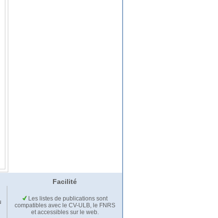
Facilité
Les listes de publications sont
u
compatibles avec le CV-ULB, le FNRS
et accessibles sur le web.