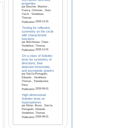
properties
par Boucher, Maxime ,
Francq, Christian , Goto,
Yuichi , Verdebout,
Thomas
2026-12-01
Publication
Testing for reflective
symmetry on the circle
with characteristic
functions
par Brécheteau, Claire ,
Verdebout, Thomas
2026-12-01
Publication
On a class of Sobolev
tests for symmetry of
directions, their
detection thresholds,
and asymptotic powers
par García-Portugués,
Eduardo , Verdebout,
Thomas , Paindaveine,
Davy
2026-08-01
Publication
High-dimensional
Sobolev tests on
hyperspheres
par Ebner, Bruno , García-
Portugués, Eduardo ,
Verdebout, Thomas
2026-08-01
Publication