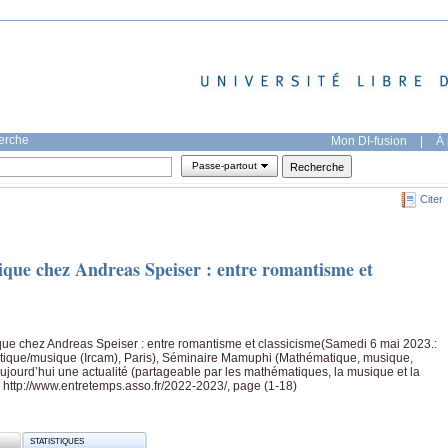
herche
Mon DI-fusion
|
À 
Passe-partout
Citer
ique chez Andreas Speiser : entre romantisme et
que chez Andreas Speiser : entre romantisme et classicisme(Samedi 6 mai 2023.:
ustique/musique (Ircam), Paris), Séminaire Mamuphi (Mathématique, musique,
aujourd’hui une actualité (partageable par les mathématiques, la musique et la
, http://www.entretemps.asso.fr/2022-2023/, page (1-18)
STATISTIQUES