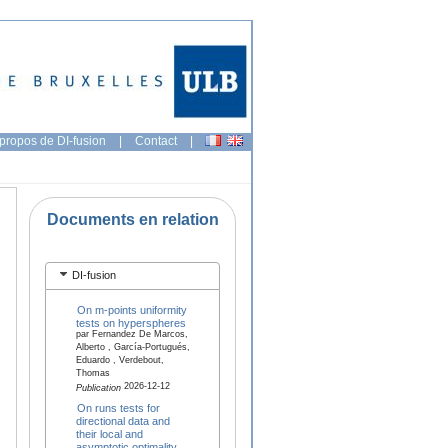
propos de DI-fusion
|
Contact
|
Documents en relation
DI-fusion
On m-points uniformity
tests on hyperspheres
par Fernandez De Marcos,
Alberto , García-Portugués,
Eduardo , Verdebout,
Thomas
2026-12-12
Publication
On runs tests for
directional data and
their local and
asymptotic optimality