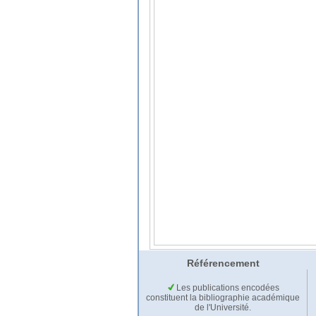
Référencement
Les publications encodées
constituent la bibliographie académique
de l'Université.