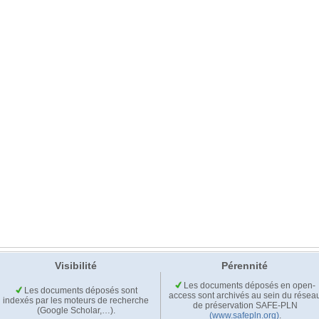
Visibilité
Pérennité
Les documents déposés en open-
Les documents déposés sont
access sont archivés au sein du résea
indexés par les moteurs de recherche
de préservation SAFE-PLN
(Google Scholar,…).
(www.safepln.org)
.