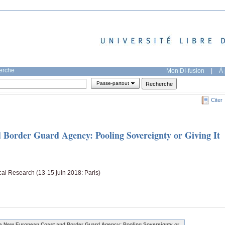
herche
Mon DI-fusion
|
À 
Passe-partout
Citer
Border Guard Agency: Pooling Sovereignty or Giving It
cal Research (13-15 juin 2018: Paris)
e New European Coast and Border Guard Agency: Pooling Sovereignty or