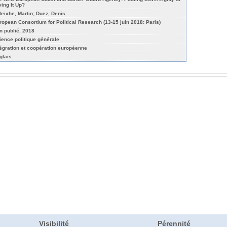
ving It Up?
leixhe, Martin; Duez, Denis
ropean Consortium for Political Research (13-15 juin 2018: Paris)
n publié, 2018
ience politique générale
tégration et coopération européenne
glais
Visibilité
Pérennité