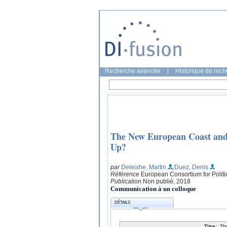
Recherche avancée
|
Historique de rec
The New European Coast and 
Up?
par
Deleixhe, Martin
;Duez, Denis
Référence
European Consortium for Politi
Publication
Non publié, 2018
Communication à un colloque
DÉTAILS
Titre:
Th