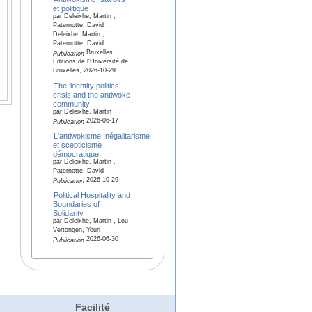
et politique
par Deleixhe, Martin ,
Paternotte, David ,
Deleixhe, Martin ,
Paternotte, David
Bruxelles,
Publication
Editions de l'Université de
Bruxelles, 2026-10-29
The ‘identity politics’
crisis and the antiwoke
community
par Deleixhe, Martin
2026-06-17
Publication
L'antiwokisme:Inégalitarisme
et scepticisme
démocratique
par Deleixhe, Martin ,
Paternotte, David
2026-10-29
Publication
Political Hospitality and
Boundaries of
Solidarity
par Deleixhe, Martin , Lou
Vertongen, Youri
2026-06-30
Publication
Facilité