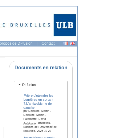
propos de DI-fusion
|
Contact
|
Documents en relation
DI-fusion
Prière d'éteindre les
Lumières en sortant
?:L'antiwokisme de
gauche
par Deleixhe, Martin ,
Deleixhe, Martin ,
Paternotte, David
Bruxelles,
Publication
Editions de l'Université de
Bruxelles, 2026-10-29
Antiwokisme, savoirs