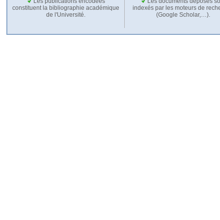
Les publications encodées
Les documents déposés so
constituent la bibliographie académique
indexés par les moteurs de rech
de l'Université.
(Google Scholar,…).