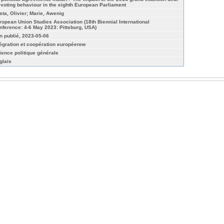
 voting behaviour in the eighth European Parliament
sta, Olivier; Marie, Awenig
ropean Union Studies Association (18th Biennial International
nference: 4-6 May 2023: Pittsburg, USA)
n publié, 2023-05-06
tégration et coopération européenne
ience politique générale
glais