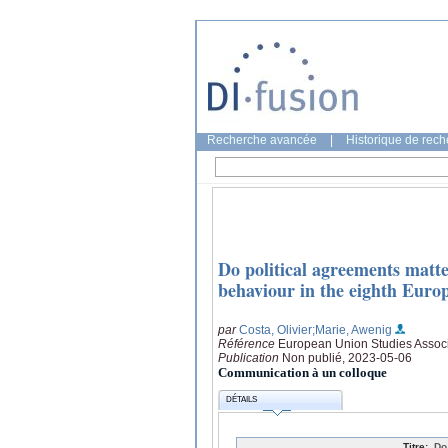
Recherche avancée
|
Historique de rec
Do political agreements matte
behaviour in the eighth Euro
par
Costa, Olivier
;Marie, Awenig
Référence
European Union Studies Associa
Publication
Non publié, 2023-05-06
Communication à un colloque
DÉTAILS
Titre:
Do