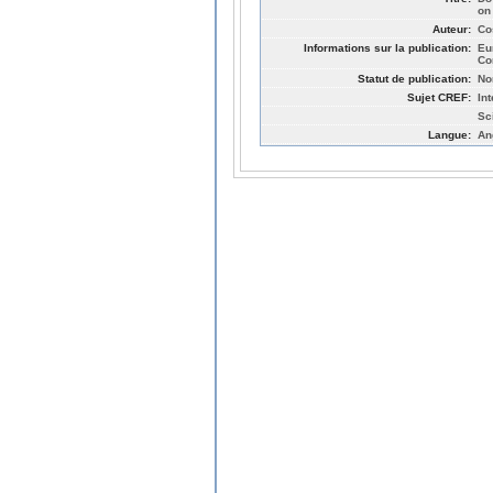
on
Auteur:
Co
Informations sur la publication:
Eu
Co
Statut de publication:
No
Sujet CREF:
In
Sc
Langue:
An