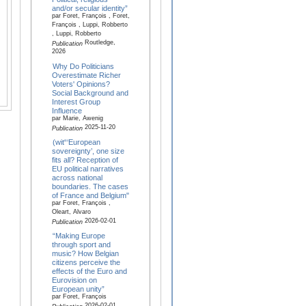
and/or secular identity”
par Foret, François , Foret,
François , Luppi, Robberto
, Luppi, Robberto
Routledge,
Publication
2026
Why Do Politicians
Overestimate Richer
Voters' Opinions?
Social Background and
Interest Group
Influence
par Marie, Awenig
2025-11-20
Publication
(wit“‘European
sovereignty’, one size
fits all? Reception of
EU political narratives
across national
boundaries. The cases
of France and Belgium"
par Foret, François ,
Oleart, Alvaro
2026-02-01
Publication
“Making Europe
through sport and
music? How Belgian
citizens perceive the
effects of the Euro and
Eurovision on
European unity”
par Foret, François