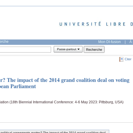
herche
Mon DI-fusion
|
À 
Passe-partout
Citer
r? The impact of the 2014 grand coalition deal on voting
pean Parliament
tion (18th Biennial International Conference: 4-6 May 2023: Pittsburg, USA)
 political agreements matter? The impact of the 2014 grand coalition deal