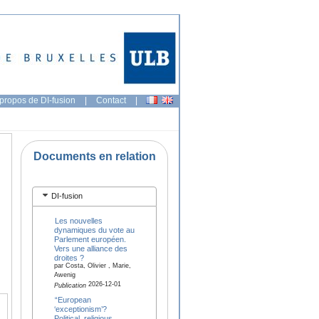
propos de DI-fusion
|
Contact
|
Documents en relation
DI-fusion
Les nouvelles
dynamiques du vote au
Parlement européen.
Vers une alliance des
droites ?
par Costa, Olivier , Marie,
Awenig
2026-12-01
Publication
“European
‘exceptionism’?
Political, religious