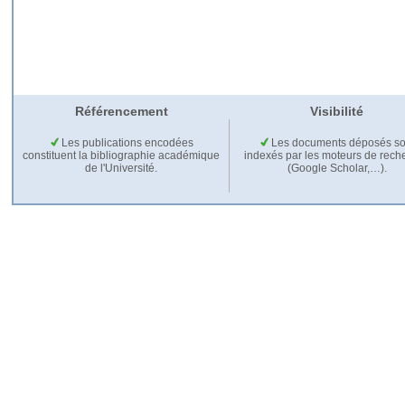
Référencement
Visibilité
Les publications encodées
Les documents déposés so
constituent la bibliographie académique
indexés par les moteurs de rech
de l'Université.
(Google Scholar,…).