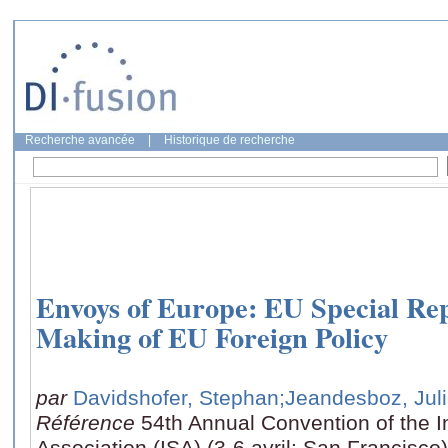
Recherche avancée
|
Historique de recherche
Envoys of Europe: EU Special Rep
Making of EU Foreign Policy
par
Davidshofer, Stephan
;Jeandesboz, Jul
Référence
54th Annual Convention of the I
Association (ISA) (3-6 avril: San Francisco)