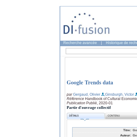
Recherche avancée
|
Historique de rec
Google Trends data
par
Gergaud, Olivier
;Ginsburgh, Victor
Référence
Handbook of Cultural Economics
Publication
Publié, 2020-01
Partie d'ouvrage collectif
DÉTAILS
CONTENU
Titre:
Go
Auteur:
Ge