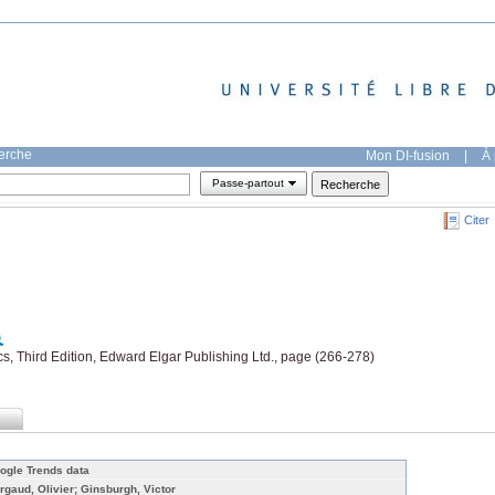
herche
Mon DI-fusion
|
À 
Passe-partout
Citer
, Third Edition, Edward Elgar Publishing Ltd., page (266-278)
ogle Trends data
rgaud, Olivier; Ginsburgh, Victor