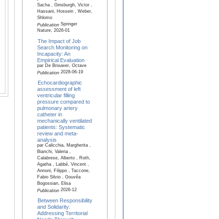
Sacha , Ginsburgh, Victor ,
Hassani, Hossein , Weber,
Shlomo
Springer
Publication
Nature, 2026-01
The Impact of Job
Search Monitoring on
Incapacity: An
Empirical Evaluation
par De Brouwer, Octave
2028-06-19
Publication
Echocardiographic
assessment of left
ventricular filling
pressure compared to
pulmonary artery
catheter in
mechanically ventilated
patients: Systematic
review and meta-
analysis
par Calicchia, Margherita ,
Bianchi, Valeria ,
Calabrese, Alberto , Roth,
Agatha , Labbé, Vincent ,
Annoni, Filippo , Taccone,
Fabio Silvio , Gouvêa
Bogossian, Elisa
2026-12
Publication
Between Responsibility
and Solidarity:
Addressing Territorial