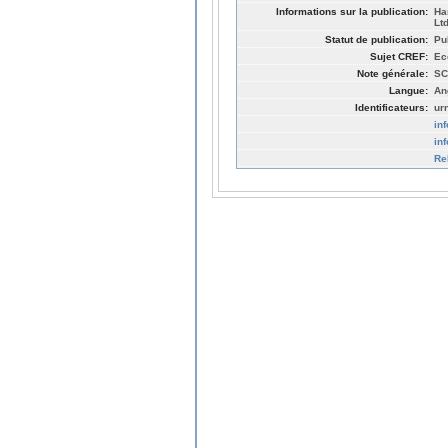
Informations sur la publication:
Ha
Lt
Statut de publication:
Pu
Sujet CREF:
Ec
Note générale:
SC
Langue:
An
Identificateurs:
ur
in
in
Re