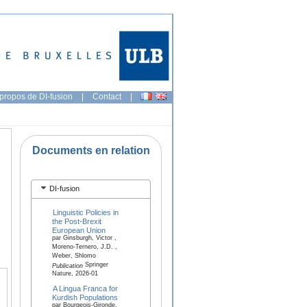
propos de DI-fusion
|
Contact
|
Documents en relation
DI-fusion
Linguistic Policies in
the Post-Brexit
European Union
par Ginsburgh, Victor ,
Moreno-Ternero, J.D. ,
Weber, Shlomo
Springer
Publication
Nature, 2026-01
A Lingua Franca for
Kurdish Populations
par Bourgeois-Gironde,