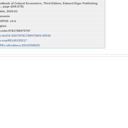
ndbook of Cultural Economics, Third Edition, Edward Elgar Publishing
d., page (266-278)
blié, 2020-01
onomie
OPUS: ch.b
glais
n:isbn:9781788975797
fo:doi/10.4337/9781788975803.00036
fo:scp/85140135217
PEc:ulb:ulbeco:2013/358025