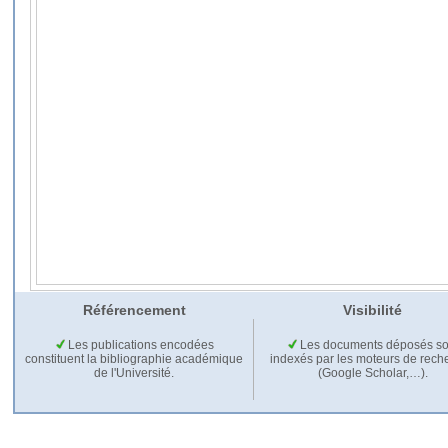
Référencement
Visibilité
Les publications encodées
Les documents déposés so
constituent la bibliographie académique
indexés par les moteurs de rech
de l'Université.
(Google Scholar,…).