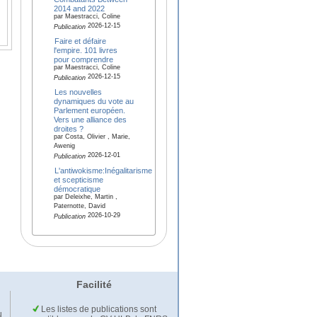
2014 and 2022
par Maestracci, Coline
2026-12-15
Publication
Faire et défaire
l'empire. 101 livres
pour comprendre
par Maestracci, Coline
2026-12-15
Publication
Les nouvelles
dynamiques du vote au
Parlement européen.
Vers une alliance des
droites ?
par Costa, Olivier , Marie,
Awenig
2026-12-01
Publication
L'antiwokisme:Inégalitarisme
et scepticisme
démocratique
par Deleixhe, Martin ,
Paternotte, David
2026-10-29
Publication
Facilité
Les listes de publications sont
u