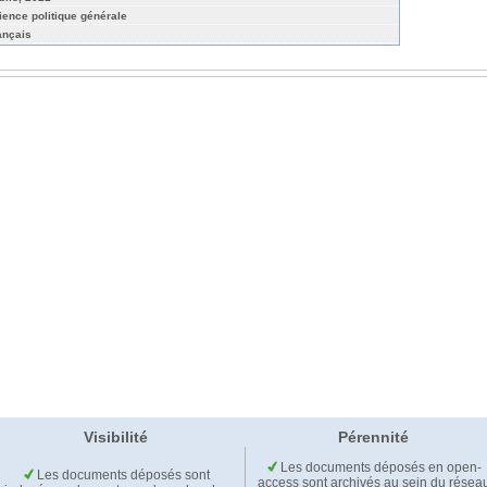
ience politique générale
ançais
Visibilité
Pérennité
Les documents déposés en open-
Les documents déposés sont
access sont archivés au sein du résea