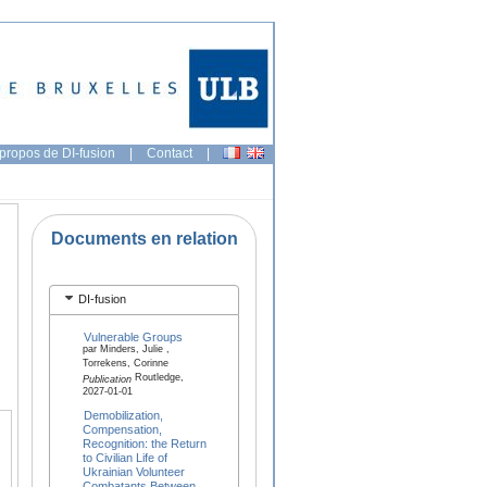
propos de DI-fusion
|
Contact
|
Documents en relation
DI-fusion
Vulnerable Groups
par Minders, Julie ,
Torrekens, Corinne
Routledge,
Publication
2027-01-01
Demobilization,
Compensation,
Recognition: the Return
to Civilian Life of
Ukrainian Volunteer
Combatants Between