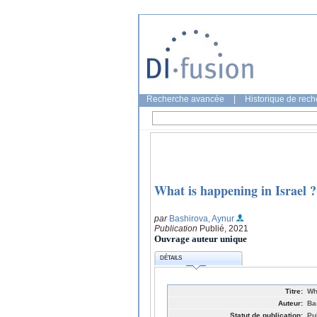
Recherche avancée
|
Historique de rec
What is happening in Israel 
par
Bashirova, Aynur
Publication
Publié, 2021
Ouvrage auteur unique
DÉTAILS
Titre:
Wh
Auteur:
Ba
Statut de publication:
Pu