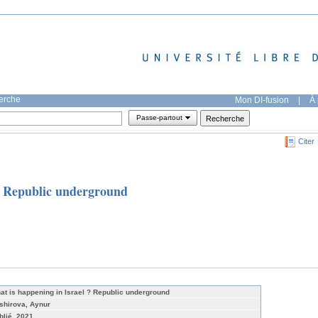
herche
Mon DI-fusion
|
À 
Passe-partout
Citer
? Republic underground
at is happening in Israel ? Republic underground
shirova, Aynur
blié, 2021