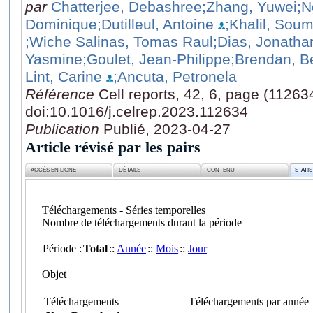
par
Chatterjee, Debashree
;Zhang, Yuwei
;N
Dominique
;Dutilleul, Antoine
;Khalil, Soum
;Wiche Salinas, Tomas Raul
;Dias, Jonatha
Yasmine
;Goulet, Jean-Philippe
;Brendan, Be
Lint, Carine
;Ancuta, Petronela
Référence
Cell reports, 42, 6, page (11263
doi:10.1016/j.celrep.2023.112634
Publication
Publié, 2023-04-27
Article révisé par les pairs
ACCÈS EN LIGNE
DÉTAILS
CONTENU
STATI