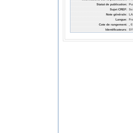
Statut de publication:
Pu
Sujet CREF:
Sc
Note générale:
LA
Langue:
Fr
Cote de rangement:
, 
Identificateurs:
SY