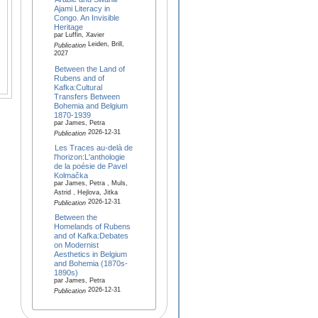
Ajami Literacy in
Congo. An Invisible
Heritage
par Luffin, Xavier
Leiden, Brill,
Publication
2027
Between the Land of
Rubens and of
Kafka:Cultural
Transfers Between
Bohemia and Belgium
1870-1939
par James, Petra
2026-12-31
Publication
Les Traces au-delà de
l'horizon:L'anthologie
de la poésie de Pavel
Kolmačka
par James, Petra , Muls,
Astrid , Hejlova, Jitka
2026-12-31
Publication
Between the
Homelands of Rubens
and of Kafka:Debates
on Modernist
Aesthetics in Belgium
and Bohemia (1870s-
1890s)
par James, Petra
2026-12-31
Publication