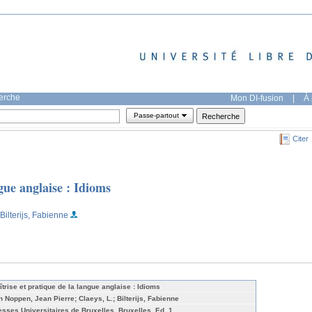
herche
Mon DI-fusion
|
À 
Passe-partout
Citer
gue anglaise : Idioms
;Bilterijs, Fabienne
îtrise et pratique de la langue anglaise : Idioms
n Noppen, Jean Pierre; Claeys, L.; Bilterijs, Fabienne
esses Universitaires de Bruxelles, Bruxelles, Ed. 1