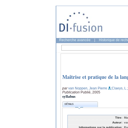
Recherche avancée
|
Historique de rec
Maîtrise et pratique de la lan
par
van Noppen, Jean Pierre
;Claeys, L.
Publication
Publié, 2005
syllabus
DÉTAILS
Titre:
Ma
Auteur:
va
Informations sur la publication:
Pr