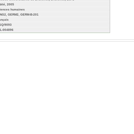
blié, 2005
iences humaines
NG2, GERM2, GERM-B-201
ançais
01Q/9093
L-004896