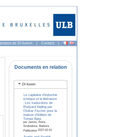
propos de DI-fusion
|
Contact
|
Documents en relation
DI-fusion
Le capitaine d’industrie
tchèque et la littérature
::Les traductions de
Rudyard Kipling par
Otokar Fischer pour la
maison d'édition de
Tomas Bata
par James, Petra ,
Svobodova, Barbora
2027-02-01
Publication
Arabic and Swahili