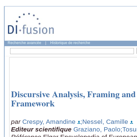
Recherche avancée
|
Historique de recherche
Discursive Analysis, Framing and 
Framework
par
Crespy, Amandine
;Nessel, Camille
Editeur scientifique
Graziano, Paolo
;Tosu
Référence
Elgar Encyclopedia of European