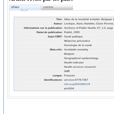
DÉTAILS
CONTENU
Titre:
Atlas de la mortalité évitable: Belgique
Auteur:
Levêque, Alain; Humblet, Claire Perrin
Informations sur la publication:
Archives of Public Health, 57, 1-2, page 
Statut de publication:
Publié, 1999
Sujet CREF:
Santé publique
Médecine préventive
Sociologie de la santé
Mots-clés:
Avoidable mortality
Belgium
Geographical epidemiology
Health indicator
Health services research
SMR
Langue:
Français
Identificateurs:
urn:issn:0778-7367
info:scp/0033380178
ph-0034