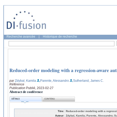
Recherche avancée
|
Historique de recherche
Reduced-order modeling with a regression-aware au
par
Zdybal, Kamila
;Parente, Alessandro
;Sutherland, James C.
Référence
Publication
Publié, 2023-02-27
Abstract de conférence
DÉTAILS
CONTENU
Titre:
Reduced-order modeling with a regress
Auteur:
Zdybal, Kamila; Parente, Alessandro; S