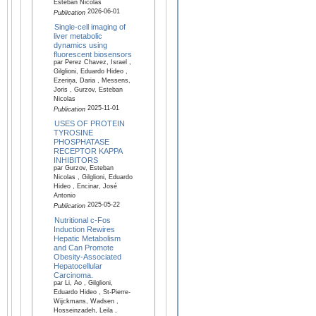
Esteban Nicolas
2026-06-01
Publication
Single-cell imaging of
liver metabolic
dynamics using
fluorescent biosensors
par Perez Chavez, Israel ,
Gilglioni, Eduardo Hideo ,
Ezeriņa, Daria , Messens,
Joris , Gurzov, Esteban
Nicolas
2025-11-01
Publication
USES OF PROTEIN
TYROSINE
PHOSPHATASE
RECEPTOR KAPPA
INHIBITORS
par Gurzov, Esteban
Nicolas , Gilglioni, Eduardo
Hideo , Encinar, José
Antonio
2025-05-22
Publication
Nutritional c-Fos
Induction Rewires
Hepatic Metabolism
and Can Promote
Obesity-Associated
Hepatocellular
Carcinoma.
par Li, Ao , Gilglioni,
Eduardo Hideo , St-Pierre-
Wijckmans, Wadsen ,
Hosseinzadeh, Leila ,