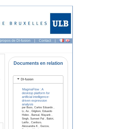
propos de DI-fusion
|
Contact
|
Documents en relation
1
DI-fusion
MagmaFlow : A
desktop platform for
artificial intelligence‐
driven expression
analysis
par Buss, Carlos Eduardo ,
Li, Ao , Gilglioni, Eduardo
Hideo , Bansal, Mayank ,
Singh, Sumeet Pal , Bakiri,
Latifa , Cardozo,
Alessandra K , Gurzov,