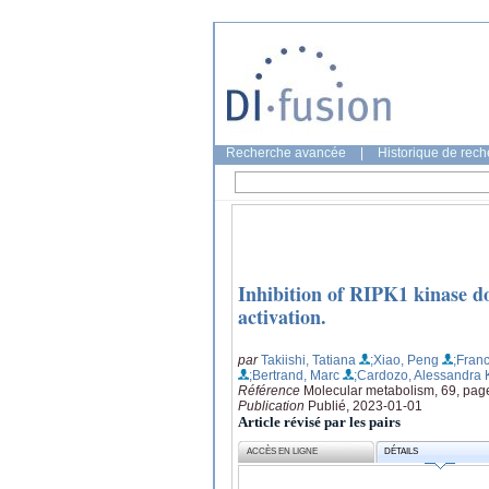
Recherche avancée
|
Historique de rec
Inhibition of RIPK1 kinase do
activation.
par
Takiishi, Tatiana
;Xiao, Peng
;Fran
;Bertrand, Marc
;Cardozo, Alessandra 
Référence
Molecular metabolism, 69, pag
Publication
Publié, 2023-01-01
Article révisé par les pairs
ACCÈS EN LIGNE
DÉTAILS