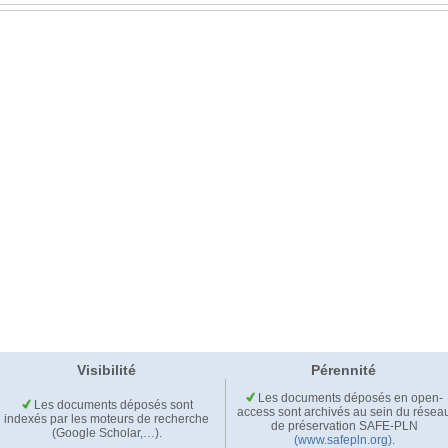
Visibilité
Pérennité
Les documents déposés en open-
Les documents déposés sont
access sont archivés au sein du résea
indexés par les moteurs de recherche
de préservation SAFE-PLN
(Google Scholar,…).
(www.safepln.org)
.