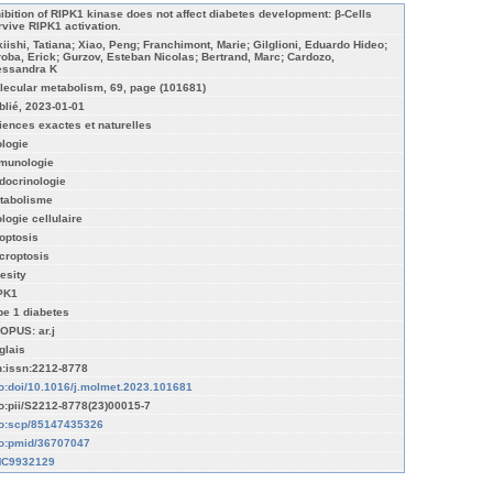
hibition of RIPK1 kinase does not affect diabetes development: β-Cells
rvive RIPK1 activation.
kiishi, Tatiana; Xiao, Peng; Franchimont, Marie; Gilglioni, Eduardo Hideo;
roba, Erick; Gurzov, Esteban Nicolas; Bertrand, Marc; Cardozo,
essandra K
lecular metabolism, 69, page (101681)
blié, 2023-01-01
iences exactes et naturelles
ologie
munologie
docrinologie
tabolisme
ologie cellulaire
optosis
croptosis
esity
PK1
pe 1 diabetes
OPUS: ar.j
glais
n:issn:2212-8778
fo:doi/10.1016/j.molmet.2023.101681
fo:pii/S2212-8778(23)00015-7
fo:scp/85147435326
fo:pmid/36707047
C9932129