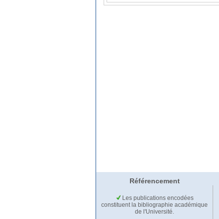
Référencement
Les publications encodées
constituent la bibliographie académique
de l'Université.