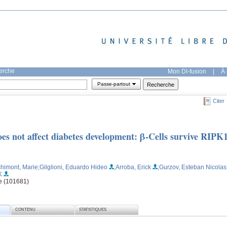
herche
Mon DI-fusion
|
À 
Passe-partout
Citer
es not affect diabetes development: β-Cells survive RIPK
chimont, Marie
;Gilglioni, Eduardo Hideo
;Arroba, Erick
;Gurzov, Esteban Nicolas
K
e (101681)
CONTENU
STATISTIQUES