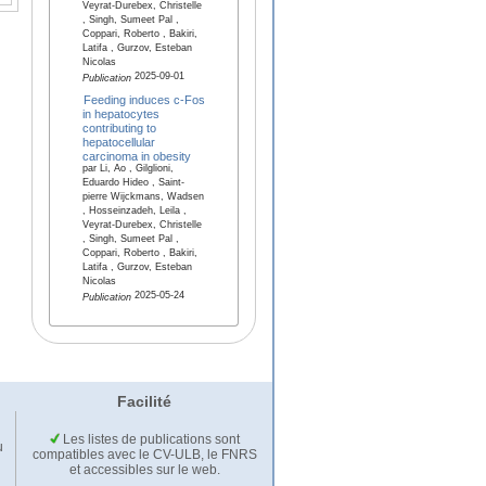
Veyrat-Durebex, Christelle
, Singh, Sumeet Pal ,
Coppari, Roberto , Bakiri,
Latifa , Gurzov, Esteban
Nicolas
2025-09-01
Publication
Feeding induces c-Fos
in hepatocytes
contributing to
hepatocellular
carcinoma in obesity
par Li, Ao , Gilglioni,
Eduardo Hideo , Saint-
pierre Wijckmans, Wadsen
, Hosseinzadeh, Leila ,
Veyrat-Durebex, Christelle
, Singh, Sumeet Pal ,
Coppari, Roberto , Bakiri,
Latifa , Gurzov, Esteban
Nicolas
2025-05-24
Publication
Facilité
Les listes de publications sont
u
compatibles avec le CV-ULB, le FNRS
et accessibles sur le web.