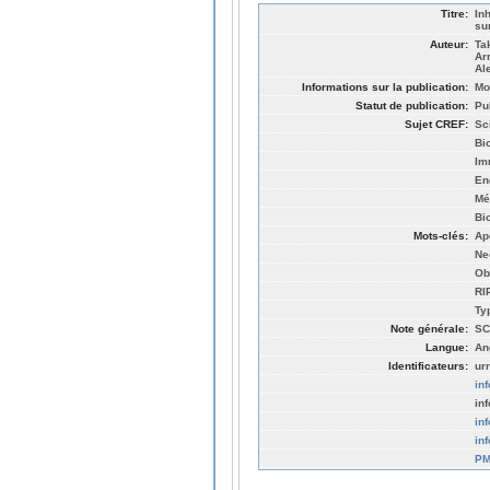
Titre:
In
su
Auteur:
Ta
Ar
Al
Informations sur la publication:
Mo
Statut de publication:
Pu
Sujet CREF:
Sc
Bi
Im
En
Mé
Bi
Mots-clés:
Ap
Ne
Ob
RI
Ty
Note générale:
SC
Langue:
An
Identificateurs:
ur
in
in
in
in
PM