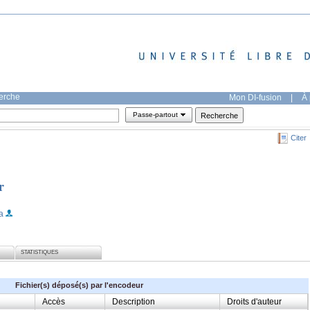
herche
Mon DI-fusion
|
À 
Passe-partout
Citer
r
a
STATISTIQUES
Fichier(s) déposé(s) par l'encodeur
Accès
Description
Droits d'auteur