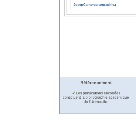
JosepCarnercartographie.pdf
Référencement
Les publications encodées
constituent la bibliographie académique
de l'Université.