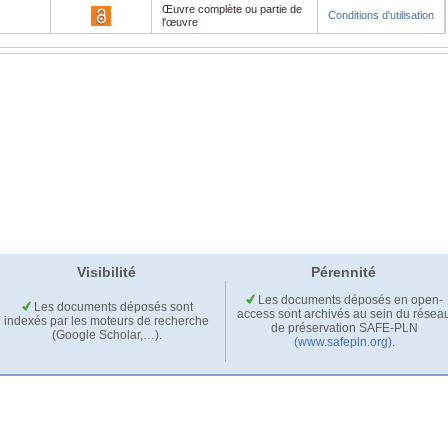
Œuvre complète ou partie de
Conditions d'utilisation
l'œuvre
Visibilité
Pérennité
Les documents déposés en open-
Les documents déposés sont
access sont archivés au sein du résea
indexés par les moteurs de recherche
de préservation SAFE-PLN
(Google Scholar,…).
(www.safepln.org)
.