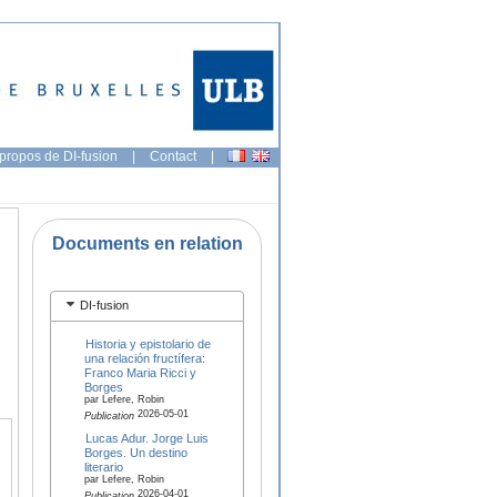
propos de DI-fusion
|
Contact
|
Documents en relation
DI-fusion
Historia y epistolario de
una relación fructífera:
Franco Maria Ricci y
Borges
par Lefere, Robin
2026-05-01
Publication
Lucas Adur. Jorge Luis
Borges. Un destino
literario
par Lefere, Robin
2026-04-01
Publication