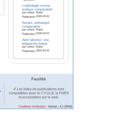
L'anthologie comme
pratique comparatiste
par Lefere, Robin
2026-03-01
Publication
Borges, anthologue
comparatiste
par Lefere, Robin
2026-03-01
Publication
Abel Sánchez: una
adaptación teatral
par Lefere, Robin
2024-10-01
Publication
Facilité
Les listes de publications sont
u
compatibles avec le CV-ULB, le FNRS
et accessibles sur le web.
Conditions d'utilisation
- Version : 4.1 (2019)