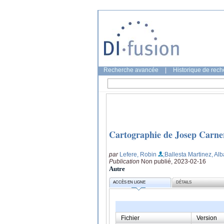
Recherche avancée
|
Historique de rec
Cartographie de Josep Carne
par
Lefere, Robin
;Ballesta Martinez, Alb
Publication
Non publié, 2023-02-16
Autre
ACCÈS EN LIGNE
DÉTAILS
Fichier
Version