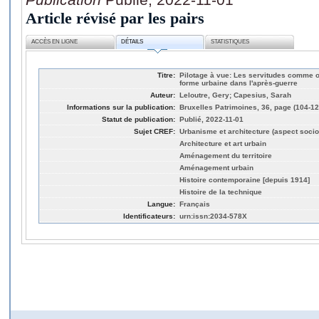
Article révisé par les pairs
ACCÈS EN LIGNE
DÉTAILS
STATISTIQUES
Titre:
Pilotage à vue: Les servitudes comme out
forme urbaine dans l'après-guerre
Auteur:
Leloutre, Gery; Capesius, Sarah
Informations sur la publication:
Bruxelles Patrimoines, 36, page (104-12
Statut de publication:
Publié, 2022-11-01
Sujet CREF:
Urbanisme et architecture (aspect socio
Architecture et art urbain
Aménagement du territoire
Aménagement urbain
Histoire contemporaine [depuis 1914]
Histoire de la technique
Langue:
Français
Identificateurs:
urn:issn:2034-578X