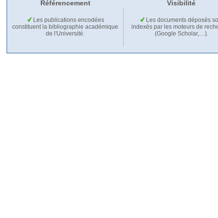
Référencement
Visibilité
Les publications encodées
Les documents déposés so
constituent la bibliographie académique
indexés par les moteurs de rech
de l'Université.
(Google Scholar,…).