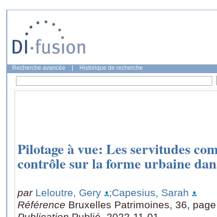
Recherche avancée
|
Historique de recherche
Pilotage à vue: Les servitudes com
contrôle sur la forme urbaine dan
par
Leloutre, Gery
;Capesius, Sarah
Référence
Bruxelles Patrimoines, 36, page
Publication
Publié, 2022-11-01