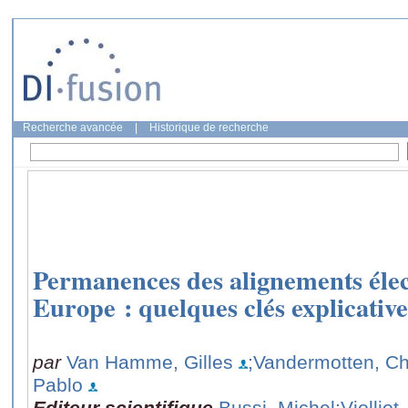
Recherche avancée
|
Historique de recherche
Permanences des alignements éle
Europe : quelques clés explicative
par
Van Hamme, Gilles
;Vandermotten, Ch
Pablo
Editeur scientifique
Bussi, Michel
;Violliot