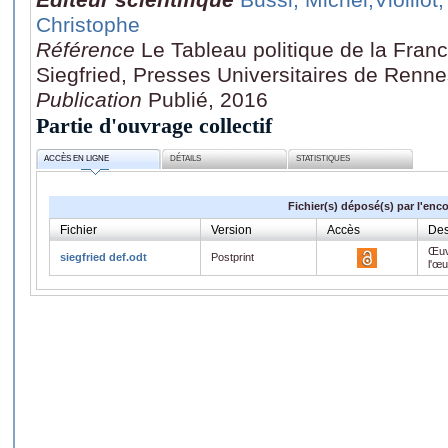
Christophe
Référence
Le Tableau politique de la Fran
Siegfried, Presses Universitaires de Renne
Publication
Publié, 2016
Partie d'ouvrage collectif
ACCÈS EN LIGNE
DÉTAILS
STATISTIQUES
Fichier(s) déposé(s) par l'enc
Fichier
Version
Accès
Des
Œuv
siegfried def.odt
Postprint
l'œ