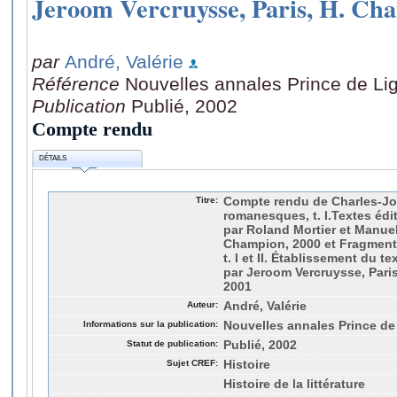
Jeroom Vercruysse, Paris, H. Cha
par
André, Valérie
Référence
Nouvelles annales Prince de Li
Publication
Publié, 2002
Compte rendu
DÉTAILS
Titre:
Compte rendu de Charles-Jo
romanesques, t. I.Textes édi
par Roland Mortier et Manuel
Champion, 2000 et Fragments 
t. I et II. Établissement du t
par Jeroom Vercruysse, Pari
2001
Auteur:
André, Valérie
Informations sur la publication:
Nouvelles annales Prince de 
Statut de publication:
Publié, 2002
Sujet CREF:
Histoire
Histoire de la littérature