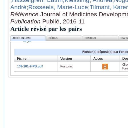
André
;Rosseels, Marie-Luce
;Tilmant, Kare
Référence
Journal of Medicines Developme
Publication
Publié, 2016-11
Article révisé par les pairs
ACCÈS EN LIGNE
DÉTAILS
CONTENU
STATI
Fichier(s) déposé(s) par l'enc
Fichier
Version
Accès
Des
Œuv
139-281-2-PB.pdf
Postprint
l'œ