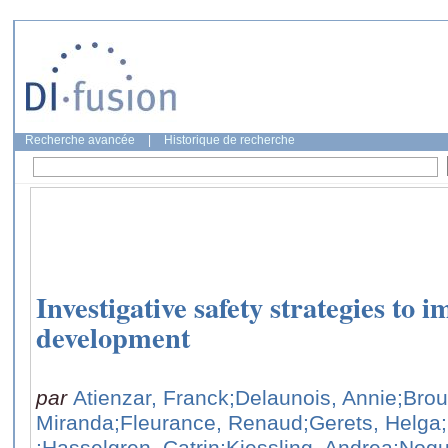
Recherche avancée
|
Historique de recherche
Investigative safety strategies to 
development
par
Atienzar, Franck
;Delaunois, Annie
;Brou
Miranda
;Fleurance, Renaud
;Gerets, Helga
;Hasselgren, Catrin
;Kiessling, Andrea
;Nogu