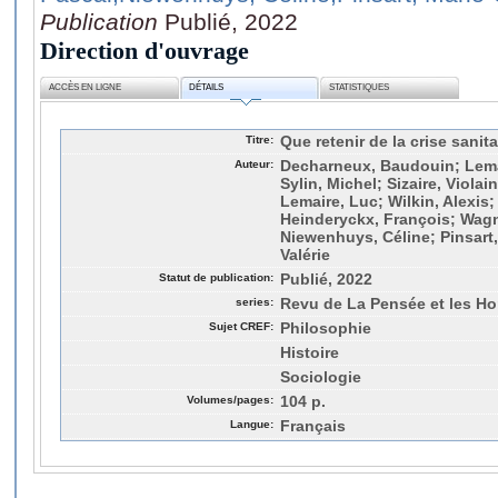
Publication
Publié, 2022
Direction d'ouvrage
ACCÈS EN LIGNE
DÉTAILS
STATISTIQUES
Titre:
Que retenir de la crise sanita
Auteur:
Decharneux, Baudouin; Lema
Sylin, Michel; Sizaire, Violain
Lemaire, Luc; Wilkin, Alexis;
Heinderyckx, François; Wagn
Niewenhuys, Céline; Pinsart
Valérie
Statut de publication:
Publié, 2022
series:
Revu de La Pensée et les H
Sujet CREF:
Philosophie
Histoire
Sociologie
Volumes/pages:
104 p.
Langue:
Français