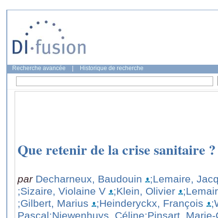
Recherche avancée
|
Historique de recherche
Que retenir de la crise sanitaire ?
par
Decharneux, Baudouin
;Lemaire, Jac
;Sizaire, Violaine V
;Klein, Olivier
;Lemair
;Gilbert, Marius
;Heinderyckx, François
;
Pascal
;Niewenhuys, Céline
;Pinsart, Marie