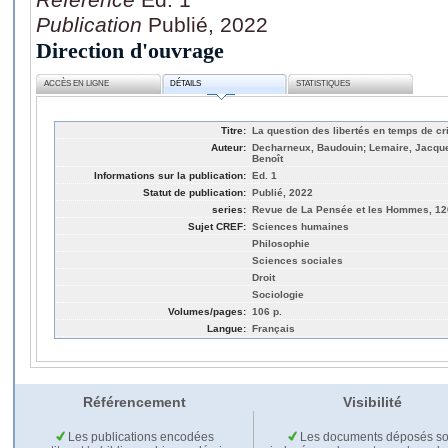
Publication
Publié, 2022
Direction d'ouvrage
ACCÈS EN LIGNE
DÉTAILS
STATISTIQUES
Titre:
La question des libertés en temps de cris
Auteur:
Decharneux, Baudouin; Lemaire, Jacqu
Benoît
Informations sur la publication:
Ed. 1
Statut de publication:
Publié, 2022
series:
Revue de La Pensée et les Hommes, 12
Sujet CREF:
Sciences humaines
Philosophie
Sciences sociales
Droit
Sociologie
Volumes/pages:
106 p.
Langue:
Français
Référencement
Visibilité
Les publications encodées
Les documents déposés so