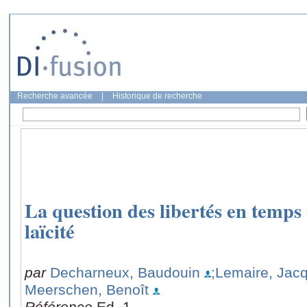
Recherche avancée
|
Historique de recherche
La question des libertés en temps d
laïcité
par
Decharneux, Baudouin
;Lemaire, Jac
Meerschen, Benoît
Référence
Ed. 1