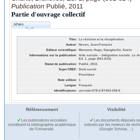
Publication
Publié, 2011
Partie d'ouvrage collectif
DÉTAILS
Titre:
La révision et la récupération
Auteur:
Neven, Jean-François
Editeur scientifique:
Mormont, Hugo; Stangherlin, Katrin
Informations sur la publication:
Aide sociale – Intégration sociale. Le dr
Ed. 1, page (561-624)
Statut de publication:
Publié, 2011
Sujet CREF:
Droit social
Procédure
Note edition:
1
Langue:
Français
Identificateurs:
urn:isbn:978-2-87403-258-5
Référencement
Visibilité
Les publications encodées
Les documents déposés so
constituent la bibliographie académique
indexés par les moteurs de rech
de l'Université.
(Google Scholar,…).