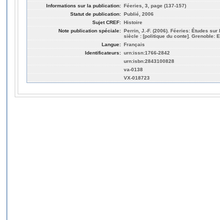
Informations sur la publication:
Féeries, 3, page (137-157)
Statut de publication:
Publié, 2006
Sujet CREF:
Histoire
Note publication spéciale:
Perrin, J.-F. (2006). Féeries: Études su
siècle : [politique du conte]. Grenoble:
Langue:
Français
Identificateurs:
urn:issn:1766-2842
urn:isbn:2843100828
va-0138
VX-018723