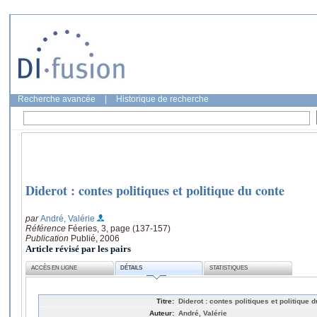
Recherche avancée
|
Historique de recherche
Diderot : contes politiques et politique du conte
par
André, Valérie
Référence
Féeries, 3, page (137-157)
Publication
Publié, 2006
Article révisé par les pairs
ACCÈS EN LIGNE
DÉTAILS
STATISTIQUES
Titre:
Diderot : contes politiques et politique 
Auteur:
André, Valérie