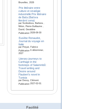
Bruxelles, 2026
Prix littéraire entre
culture et stratégie
industrielle:Prix littéraire
de Baťa (Baťova
literární cena)
par Svobodova, Barbora ,
Méon, Pierre-Guillaume ,
David, Geraldine
2026-09-30
Publication
Eusèbe Renaudot,
Journal du voyage en
Italie
par Preyat, Fabrice
A déterminer,
Publication
2027
Literary journeys to
Carthage in the
footsteps of Salammbô:
Travel writing and
Desire around
Flaubert’s novel in
Tunisia
par Dessy, Clément
2027-02-01
Publication
Facilité