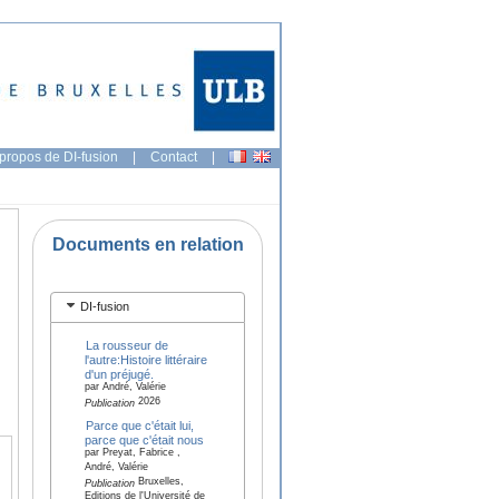
propos de DI-fusion
|
Contact
|
Documents en relation
DI-fusion
La rousseur de
l'autre:Histoire littéraire
d'un préjugé.
par André, Valérie
2026
Publication
Parce que c'était lui,
parce que c'était nous
par Preyat, Fabrice ,
André, Valérie
Bruxelles,
Publication
Editions de l'Université de