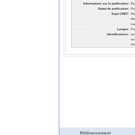
Informations sur la publication:
Et
Statut de publication:
Pu
Sujet CREF:
Hi
His
La
Langue:
Fr
Identificateurs:
ur
va
VX
Référencement