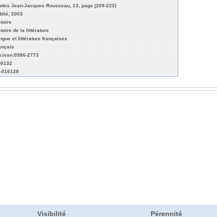
udes Jean-Jacques Rousseau, 13, page (209-222)
blié, 2003
stoire
toire de la littérature
ngue et littérature françaises
ançais
n:issn:0986-2773
-0132
-016128
Visibilité
Pérennité