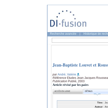
Recherche avancée
|
Historique de rec
Jean-Baptiste Louvet et Rous
par
André, Valérie
Référence
Etudes Jean-Jacques Rousseau
Publication
Publié, 2003
Article révisé par les pairs
ACCÈS EN LIGNE
DÉTAILS
Titre:
Je
Auteur:
An