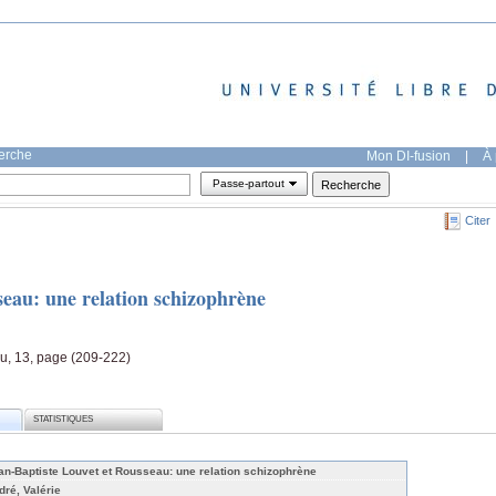
herche
Mon DI-fusion
|
À 
Passe-partout
Citer
seau: une relation schizophrène
, 13, page (209-222)
STATISTIQUES
an-Baptiste Louvet et Rousseau: une relation schizophrène
dré, Valérie