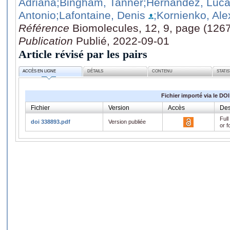
Adriana
;Bingham, Tanner
;Hernandez, Luc
Antonio
;Lafontaine, Denis
;Kornienko, Al
Référence
Biomolecules, 12, 9, page (126
Publication
Publié, 2022-09-01
Article révisé par les pairs
ACCÈS EN LIGNE
DÉTAILS
CONTENU
STATI
Fichier importé via le DOI
Fichier
Version
Accès
Des
Full
doi 338893.pdf
Version publiée
or f