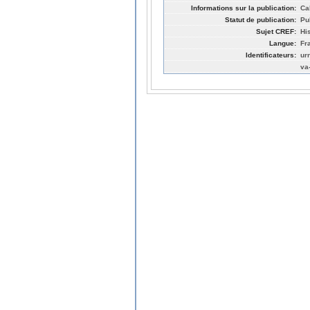
Informations sur la publication:
Ca
Statut de publication:
Pu
Sujet CREF:
Hi
Langue:
Fr
Identificateurs:
ur
va