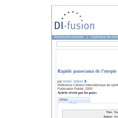
Recherche avancée
|
Historique de rec
Rapide panorama de l'utopie l
par
André, Valérie
Référence
Cahiers internationaux du sym
Publication
Publié, 2000
Article révisé par les pairs
DÉTAILS
Titre:
Ra
Auteur:
An