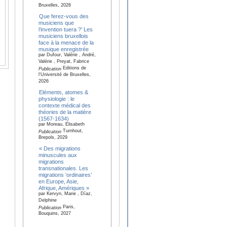
Bruxelles, 2026
Que ferez-vous des
musiciens que
l’invention tuera ?’ Les
musiciens bruxellois
face à la menace de la
musique enregistrée
par Dufour, Valérie , André,
Valérie , Preyat, Fabrice
Editions de
Publication
l'Université de Bruxelles,
2026
Eléments, atomes &
physiologie : le
contexte médical des
théories de la matière
(1567-1634)
par Moreau, Elisabeth
Turnhout,
Publication
Brepols, 2029
« Des migrations
minuscules aux
migrations
transnationales. Les
migrations ‘ordinaires’
en Europe, Asie,
Afrique, Amériques »
par Kervyn, Marie , Díaz,
Delphine
Paris,
Publication
Bouquins, 2027