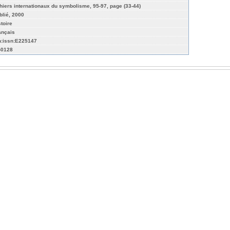
hiers internationaux du symbolisme, 95-97, page (33-44)
blié, 2000
stoire
ançais
n:issn:E225147
-0128