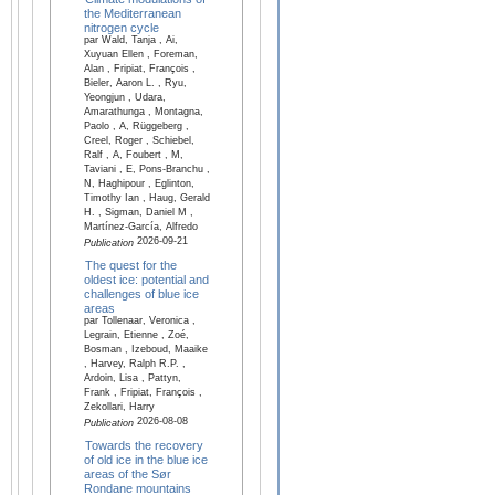
the Mediterranean
nitrogen cycle
par Wald, Tanja , Ai,
Xuyuan Ellen , Foreman,
Alan , Fripiat, François ,
Bieler, Aaron L. , Ryu,
Yeongjun , Udara,
Amarathunga , Montagna,
Paolo , A, Rüggeberg ,
Creel, Roger , Schiebel,
Ralf , A, Foubert , M,
Taviani , E, Pons-Branchu ,
N, Haghipour , Eglinton,
Timothy Ian , Haug, Gerald
H. , Sigman, Daniel M ,
Martínez-García, Alfredo
2026-09-21
Publication
The quest for the
oldest ice: potential and
challenges of blue ice
areas
par Tollenaar, Veronica ,
Legrain, Etienne , Zoé,
Bosman , Izeboud, Maaike
, Harvey, Ralph R.P. ,
Ardoin, Lisa , Pattyn,
Frank , Fripiat, François ,
Zekollari, Harry
2026-08-08
Publication
Towards the recovery
of old ice in the blue ice
areas of the Sør
Rondane mountains