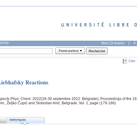
herche
Mon DI-fusion
|
À 
Passe-partout
Citer
Liebhafsky Reactions
Aspects Phys. Chem. 2022(26-30 septembre 2022: Belgrade), Proceedings of the 16
em., Željko Čupić and Slobodan Anić, Belgrade, Vol. 1, page (179-186)
STATISTIQUES