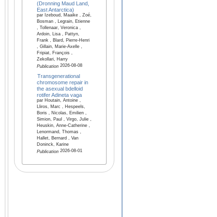
(Dronning Maud Land,
East Antarctica)
par Izeboud, Maaike , Zoé,
Bosman , Legrain, Etienne
, Tollenaar, Veronica ,
Ardoin, Lisa , Pattyn,
Frank , Blard, Pierre-Henri
, Gillain, Marie-Axelle ,
Fripiat, François ,
Zekollari, Harry
2026-08-08
Publication
Transgenerational
chromosome repair in
the asexual bdelloid
rotifer Adineta vaga
par Houtain, Antoine ,
Lliros, Marc , Hespeels,
Boris , Nicolas, Emilien ,
Simion, Paul , Virgo, Julie ,
Heuskin, Anne-Catherine ,
Lenormand, Thomas ,
Hallet, Bernard , Van
Doninck, Karine
2026-08-01
Publication