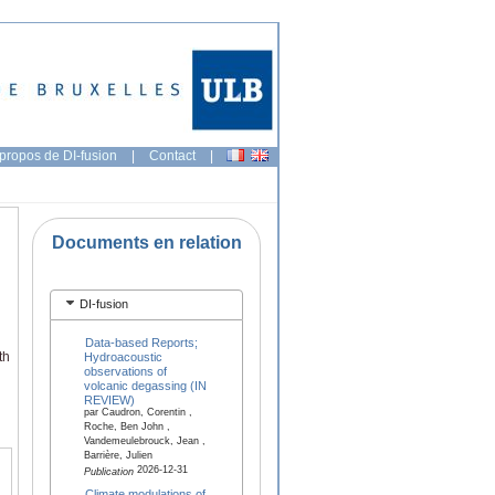
propos de DI-fusion
|
Contact
|
Documents en relation
DI-fusion
Data-based Reports;
th
Hydroacoustic
observations of
volcanic degassing (IN
REVIEW)
par Caudron, Corentin ,
Roche, Ben John ,
Vandemeulebrouck, Jean ,
Barrière, Julien
2026-12-31
Publication
Climate modulations of