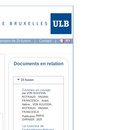
propos de DI-fusion
|
Contact
|
Documents en relation
DI-fusion
Femmes en voyage
par VON KULESSA,
ROTRAUD , PAGANI,
FRANCESCA , André,
Valérie , VON KULESSA,
ROTRAUD , PAGANI,
FRANCESCA
PARIS,
Publication
GARNIER, 2025
La rousseur de
l'autre:Histoire littéraire