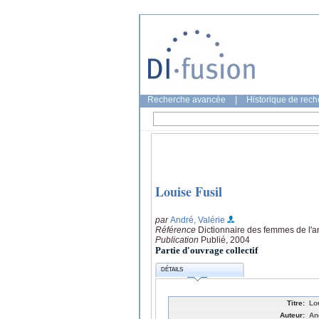
Recherche avancée
|
Historique de rec
Louise Fusil
par
André, Valérie
Référence
Dictionnaire des femmes de l'
Publication
Publié, 2004
Partie d'ouvrage collectif
DÉTAILS
Titre:
Lo
Auteur:
An