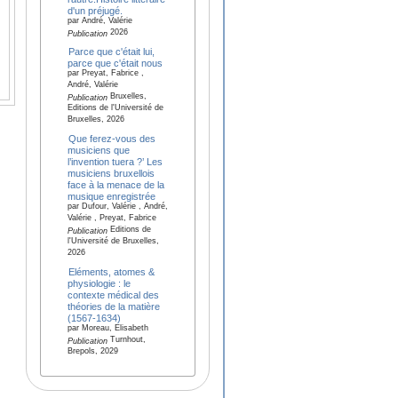
d'un préjugé.
par André, Valérie
2026
Publication
Parce que c'était lui,
parce que c'était nous
par Preyat, Fabrice ,
André, Valérie
Bruxelles,
Publication
Editions de l'Université de
Bruxelles, 2026
Que ferez-vous des
musiciens que
l’invention tuera ?’ Les
musiciens bruxellois
face à la menace de la
musique enregistrée
par Dufour, Valérie , André,
Valérie , Preyat, Fabrice
Editions de
Publication
l'Université de Bruxelles,
2026
Eléments, atomes &
physiologie : le
contexte médical des
théories de la matière
(1567-1634)
par Moreau, Elisabeth
Turnhout,
Publication
Brepols, 2029