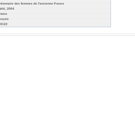
ctionnaire des femmes de l'ancienne France
blié, 2004
stoire
ançais
-0122