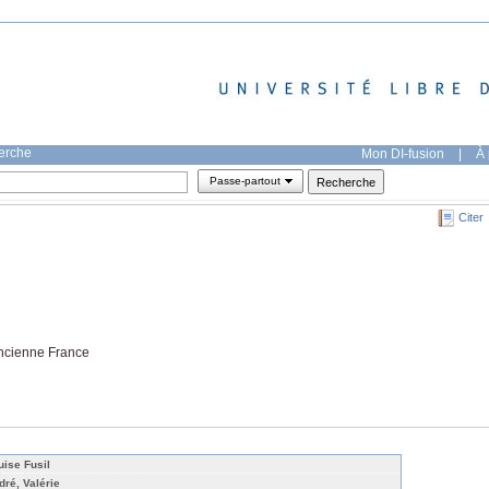
herche
Mon DI-fusion
|
À 
Passe-partout
Citer
ancienne France
uise Fusil
dré, Valérie