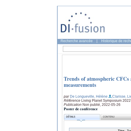
Recherche avancée
|
Historique de rec
Trends of atmospheric CFCs a
measurements
par
De Longueville, Hélène
;Clarisse, L
Référence
Living Planet Symposium 2022
Publication
Non publié, 2022-05-26
Poster de conférence
DÉTAILS
CONTENU
Titre:
Tr