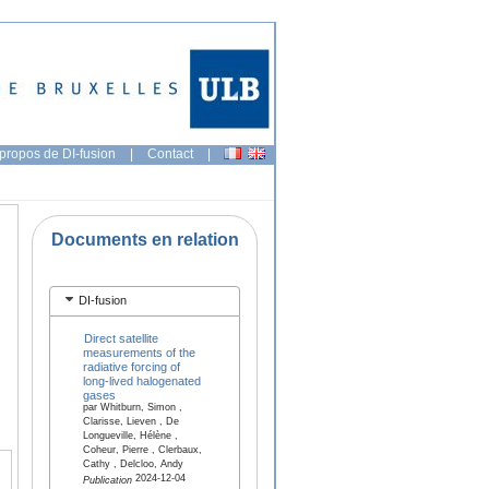
propos de DI-fusion
|
Contact
|
Documents en relation
DI-fusion
Direct satellite
measurements of the
radiative forcing of
long-lived halogenated
gases
par Whitburn, Simon ,
Clarisse, Lieven , De
Longueville, Hélène ,
Coheur, Pierre , Clerbaux,
Cathy , Delcloo, Andy
2024-12-04
Publication