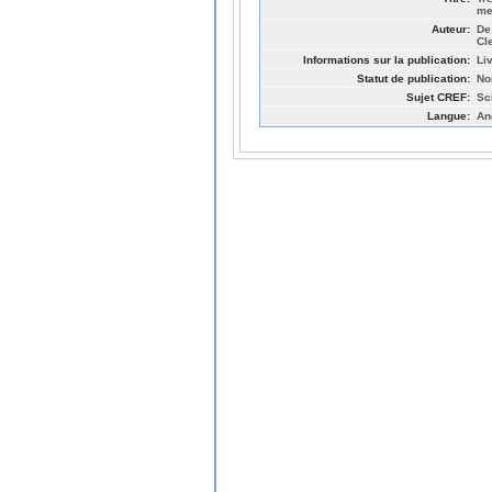
me
Auteur:
De
Cl
Informations sur la publication:
Li
Statut de publication:
No
Sujet CREF:
Sc
Langue:
An