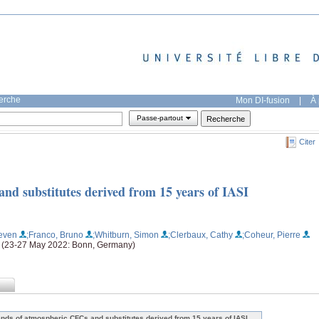
herche
Mon DI-fusion
|
À 
Passe-partout
Citer
nd substitutes derived from 15 years of IASI
ieven
;Franco, Bruno
;Whitburn, Simon
;Clerbaux, Cathy
;Coheur, Pierre
 (23-27 May 2022: Bonn, Germany)
ends of atmospheric CFCs and substitutes derived from 15 years of IASI