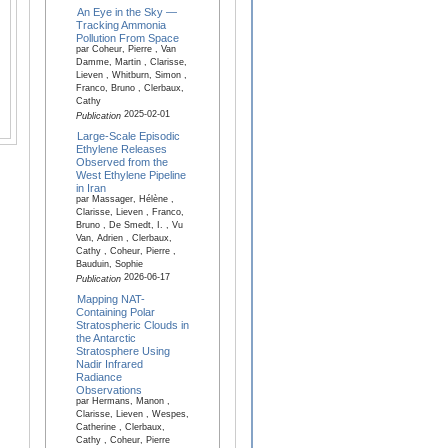
An Eye in the Sky —
Tracking Ammonia
Pollution From Space
par Coheur, Pierre , Van
Damme, Martin , Clarisse,
Lieven , Whitburn, Simon ,
Franco, Bruno , Clerbaux,
Cathy
2025-02-01
Publication
Large-Scale Episodic
Ethylene Releases
Observed from the
West Ethylene Pipeline
in Iran
par Massager, Hélène ,
Clarisse, Lieven , Franco,
Bruno , De Smedt, I. , Vu
Van, Adrien , Clerbaux,
Cathy , Coheur, Pierre ,
Bauduin, Sophie
2026-06-17
Publication
Mapping NAT-
Containing Polar
Stratospheric Clouds in
the Antarctic
Stratosphere Using
Nadir Infrared
Radiance
Observations
par Hermans, Manon ,
Clarisse, Lieven , Wespes,
Catherine , Clerbaux,
Cathy , Coheur, Pierre