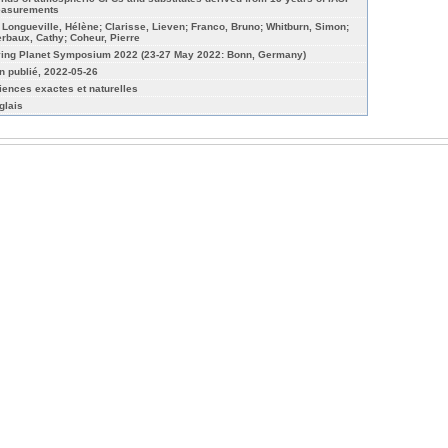
asurements
 Longueville, Hélène; Clarisse, Lieven; Franco, Bruno; Whitburn, Simon;
erbaux, Cathy; Coheur, Pierre
ving Planet Symposium 2022 (23-27 May 2022: Bonn, Germany)
n publié, 2022-05-26
iences exactes et naturelles
glais