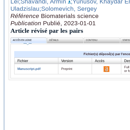
Lei
;Shavandi, Armin
;Yunusov, Khaydar E
Uladzislau
;Solomevich, Sergey
Référence
Biomaterials science
Publication
Publié, 2023-01-01
Article révisé par les pairs
ACCÈS EN LIGNE
DÉTAILS
CONTENU
STATI
Fichier(s) déposé(s) par l'enc
Fichier
Version
Accès
Des
Full
Manuscript.pdf
Preprint
or f