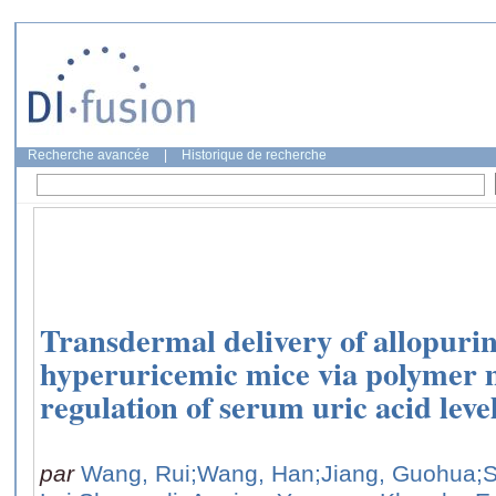
Recherche avancée
|
Historique de recherche
Transdermal delivery of allopurin
hyperuricemic mice via polymer 
regulation of serum uric acid leve
par
Wang, Rui
;Wang, Han
;Jiang, Guohua
;