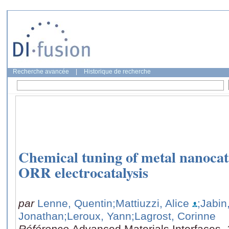
Recherche avancée
|
Historique de recherche
Chemical tuning of metal nanocata
ORR electrocatalysis
par
Lenne, Quentin
;Mattiuzzi, Alice
;Jabin
Jonathan
;Leroux, Yann
;Lagrost, Corinne
Référence
Advanced Materials Interfaces,