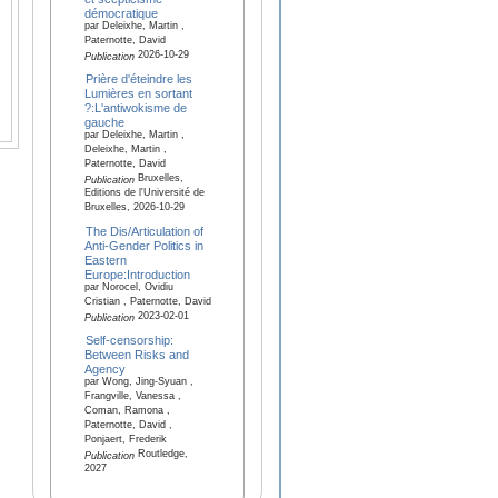
démocratique
par Deleixhe, Martin ,
Paternotte, David
2026-10-29
Publication
Prière d'éteindre les
Lumières en sortant
?:L'antiwokisme de
gauche
par Deleixhe, Martin ,
Deleixhe, Martin ,
Paternotte, David
Bruxelles,
Publication
Editions de l'Université de
Bruxelles, 2026-10-29
The Dis/Articulation of
Anti-Gender Politics in
Eastern
Europe:Introduction
par Norocel, Ovidiu
Cristian , Paternotte, David
2023-02-01
Publication
Self-censorship:
Between Risks and
Agency
par Wong, Jing-Syuan ,
Frangville, Vanessa ,
Coman, Ramona ,
Paternotte, David ,
Ponjaert, Frederik
Routledge,
Publication
2027