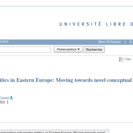
herche
Mon DI-fusion
|
À 
Passe-partout
Citer
itics in Eastern Europe: Moving towards novel conceptual
 David
Ed. 1
sentangling anti-gender politics in Eastern Europe: Moving towards novel