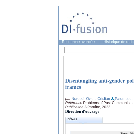
Recherche avancée
|
Historique de rec
Disentangling anti-gender pol
frames
par
Norocel, Ovidiu Cristian
;Paternotte,
Référence
Problems of Post-Communism, 
Publication
A Paraître, 2023
Direction d'ouvrage
DÉTAILS
Titre:
Di