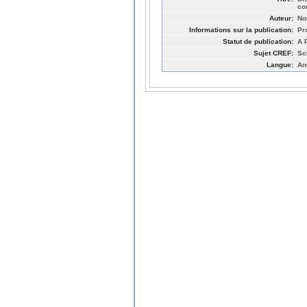
co
Auteur:
No
Informations sur la publication:
Pr
Statut de publication:
A 
Sujet CREF:
Sc
Langue:
An