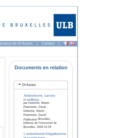
propos de DI-fusion
|
Contact
|
Documents en relation
DI-fusion
Antiwokisme, savoirs
et politique
par Deleixhe, Martin ,
Paternotte, David ,
Deleixhe, Martin ,
Paternotte, David
Bruxelles,
Publication
Editions de l'Université de
Bruxelles, 2026-10-29
L'antiwokisme:Inégalitarisme
et scepticisme