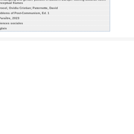
nceptual frames
rocel, Ovidiu Cristian; Paternotte, David
oblems of Post-Communism, Ed. 1
Paraître, 2023
iences sociales
glais