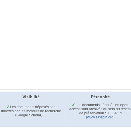
Visibilité
Pérennité
Les documents déposés en open-
Les documents déposés sont
access sont archivés au sein du résea
indexés par les moteurs de recherche
de préservation SAFE-PLN
(Google Scholar,…).
(www.safepln.org)
.