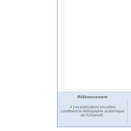
Référencement
Les publications encodées
constituent la bibliographie académique
de l'Université.