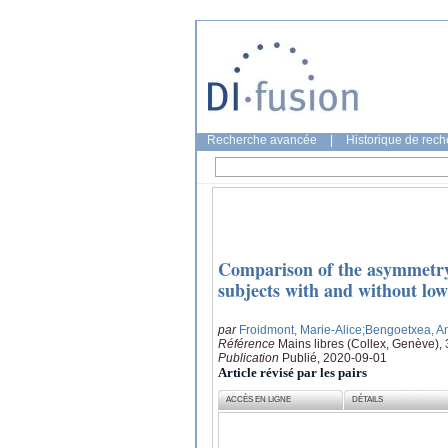
Recherche avancée
|
Historique de rec
Comparison of the asymmetry 
subjects with and without lo
par
Froidmont, Marie-Alice
;Bengoetxea, A
Référence
Mains libres (Collex, Genève),
Publication
Publié, 2020-09-01
Article révisé par les pairs
ACCÈS EN LIGNE
DÉTAILS