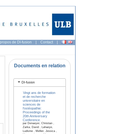
propos de DI-fusion
|
Contact
|
Documents en relation
DI-fusion
Vingt ans de formation
et de recherche
universitaire en
sciences de
l'ostéopathie:
Proceedings of the
20th Anniversary
Conference.
par Denaeyer, Christian ,
Zarka, David , Lahaeye,
Ludivine , Mellier, Jessica ,