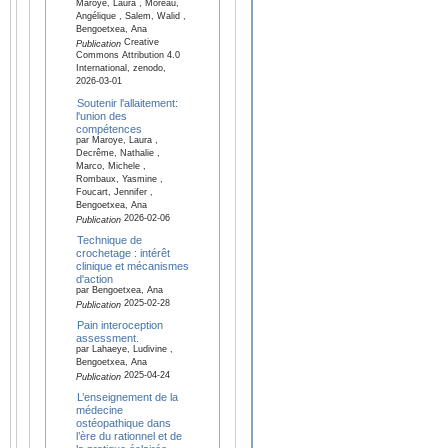
Maroye, Laura , Moreau,
Angélique , Salem, Walid ,
Bengoetxea, Ana
Creative
Publication
Commons Attribution 4.0
International, zenodo,
2026-03-01
Soutenir l'allaitement:
l'union des
compétences
par Maroye, Laura ,
Decrême, Nathalie ,
Marco, Michele ,
Rombaux, Yasmine ,
Foucart, Jennifer ,
Bengoetxea, Ana
2026-02-06
Publication
Technique de
crochetage : intérêt
clinique et mécanismes
d'action
par Bengoetxea, Ana
2025-02-28
Publication
Pain interoception
assessment.
par Lahaeye, Ludivine ,
Bengoetxea, Ana
2025-04-24
Publication
L’enseignement de la
médecine
ostéopathique dans
l’ère du rationnel et de