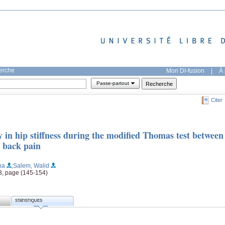
herche
Mon DI-fusion
|
À 
Passe-partout
Citer
in hip stiffness during the modified Thomas test between
w back pain
na
;Salem, Walid
 3, page (145-154)
STATISTIQUES