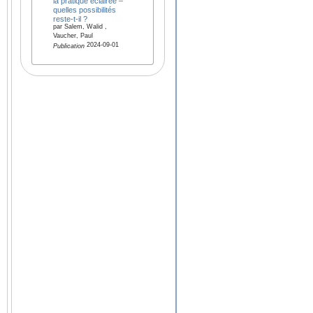
la pratique éclairée –
quelles possibilités
reste-t-il ?
par Salem, Walid ,
Vaucher, Paul
2024-09-01
Publication