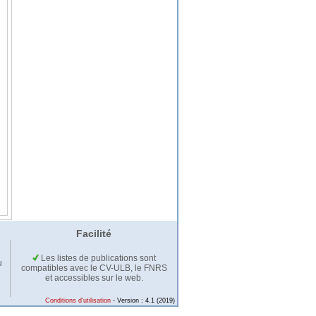
Facilité
Les listes de publications sont
u
compatibles avec le CV-ULB, le FNRS
et accessibles sur le web.
Conditions d'utilisation
- Version : 4.1 (2019)