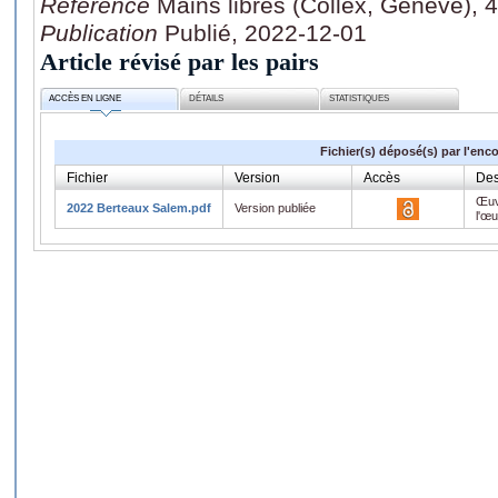
Référence
Mains libres (Collex, Genève), 
Publication
Publié, 2022-12-01
Article révisé par les pairs
ACCÈS EN LIGNE
DÉTAILS
STATISTIQUES
Fichier(s) déposé(s) par l'enc
Fichier
Version
Accès
Des
Œuv
2022 Berteaux Salem.pdf
Version publiée
l'œ