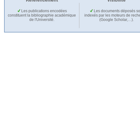
Référencement
Visibilité
Les publications encodées
Les documents déposés so
constituent la bibliographie académique
indexés par les moteurs de rech
de l'Université.
(Google Scholar,…).