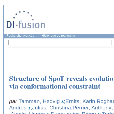
Recherche avancée
|
Historique de recherche
Structure of SpoT reveals evolutio
via conformational constraint
par
Tamman, Hedvig
;Ernits, Karin
;Rogha
Andres
;Julius, Christina
;Perrier, Anthony
;
;Ainelo, Hanna
;Dugauquier, Rémy
;Zede