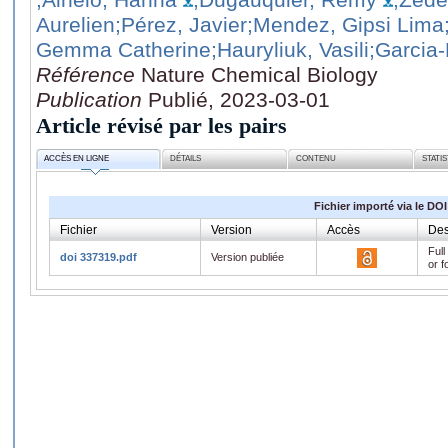
Aurelien
;Pérez, Javier
;Mendez, Gipsi Lima
Gemma Catherine
;Hauryliuk, Vasili
;Garcia-
Référence
Nature Chemical Biology
Publication
Publié, 2023-03-01
Article révisé par les pairs
ACCÈS EN LIGNE
DÉTAILS
CONTENU
STATI
Fichier importé via le DOI
Fichier
Version
Accès
Des
Full
doi 337319.pdf
Version publiée
or f