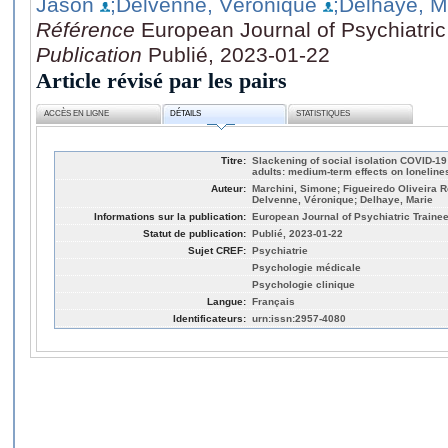
Jason
;Delvenne, Véronique
;Delhaye, M
Référence
European Journal of Psychiatric
Publication
Publié, 2023-01-22
Article révisé par les pairs
ACCÈS EN LIGNE
DÉTAILS
STATISTIQUES
Titre:
Slackening of social isolation COVID-1
adults: medium-term effects on loneline
Auteur:
Marchini, Simone; Figueiredo Oliveira R
Delvenne, Véronique; Delhaye, Marie
Informations sur la publication:
European Journal of Psychiatric Traine
Statut de publication:
Publié, 2023-01-22
Sujet CREF:
Psychiatrie
Psychologie médicale
Psychologie clinique
Langue:
Français
Identificateurs:
urn:issn:2957-4080