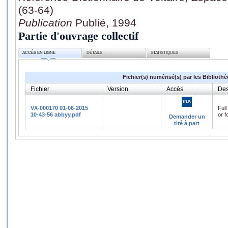
(63-64)
Publication
Publié, 1994
Partie d'ouvrage collectif
ACCÈS EN LIGNE
DÉTAILS
STATISTIQUES
Fichier(s) numérisé(s) par les Biblioth
Fichier
Version
Accès
Des
VX-000170 01-06-2015
Full
10-43-56 abbyy.pdf
or f
Demander un
tiré à part