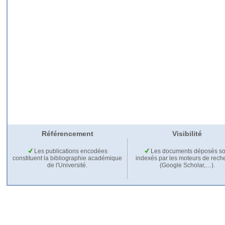
Référencement
Visibilité
Les publications encodées
Les documents déposés so
constituent la bibliographie académique
indexés par les moteurs de rech
de l'Université.
(Google Scholar,…).