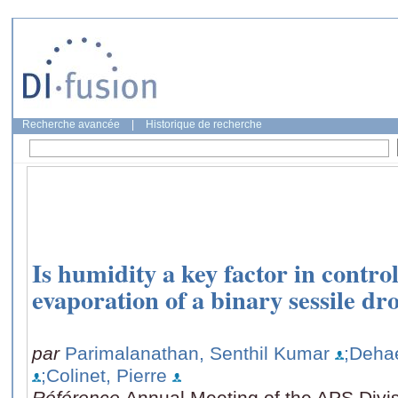
Recherche avancée
|
Historique de recherche
Is humidity a key factor in contro
evaporation of a binary sessile dr
par
Parimalanathan, Senthil Kumar
;Deha
;Colinet, Pierre
Référence
Annual Meeting of the APS Divis