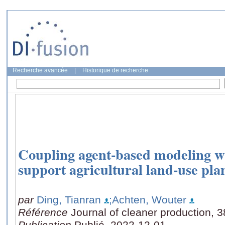
Recherche avancée
|
Historique de recherche
Coupling agent-based modeling wi
support agricultural land-use pla
par
Ding, Tianran
;Achten, Wouter
Référence
Journal of cleaner production, 
Publication
Publié, 2022-12-01