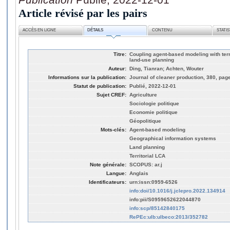
Article révisé par les pairs
ACCÈS EN LIGNE
DÉTAILS
CONTENU
STATI
Titre:
Coupling agent-based modeling with terri
land-use planning
Auteur:
Ding, Tianran; Achten, Wouter
Informations sur la publication:
Journal of cleaner production, 380, pag
Statut de publication:
Publié, 2022-12-01
Sujet CREF:
Agriculture
Sociologie politique
Economie politique
Géopolitique
Mots-clés:
Agent-based modeling
Geographical information systems
Land planning
Territorial LCA
Note générale:
SCOPUS: ar.j
Langue:
Anglais
Identificateurs:
urn:issn:0959-6526
info:doi/10.1016/j.jclepro.2022.134914
info:pii/S0959652622044870
info:scp/85142840175
RePEc:ulb:ulbeco:2013/352782