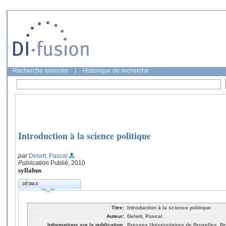
Recherche avancée
|
Historique de recherche
Introduction à la science politique
par
Delwit, Pascal
Publication
Publié, 2010
syllabus
DÉTAILS
Titre:
Introduction à la science politique
Auteur:
Delwit, Pascal
Informations sur la publication:
Presses Universitaires de Bruxelles, Br