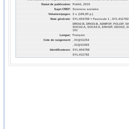
Statut de publication:
Publié, 2010
Sujet CREF:
Sciences sociales
Volumes/pages:
2 v. (186,85 p.)
Note générale:
SYL-004788 = Fascicule 1 ; SYL-011782
DROI2-B, DROI3-B, ADMP3P, POLI3P, S
SOCA3-A, SOCA3-S, ENVI3P, GEOG2, G
101
Langue:
Français
Cote de rangement:
, 01Q/11254
, 01Q/11565
Identificateurs:
SYL-004788
SYL-011782