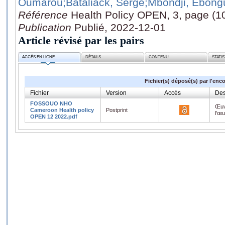
Oumarou
;Bataliack, Serge
;Mbondji, Ebong
Référence
Health Policy OPEN, 3, page (1
Publication
Publié, 2022-12-01
Article révisé par les pairs
ACCÈS EN LIGNE
DÉTAILS
CONTENU
STATI
Fichier(s) déposé(s) par l'enc
Fichier
Version
Accès
Des
FOSSOUO NHO
Œuv
Cameroon Health policy
Postprint
l'œ
OPEN 12 2022.pdf