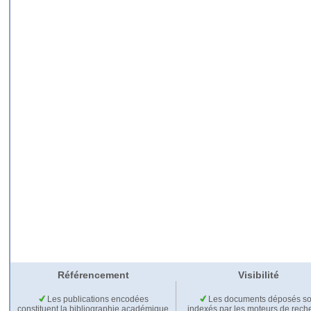
Référencement
Visibilité
Les publications encodées
Les documents déposés so
constituent la bibliographie académique
indexés par les moteurs de rech