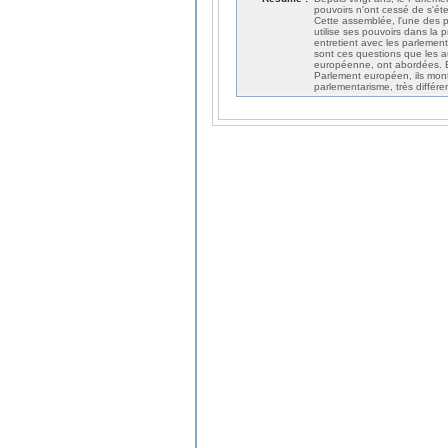
pouvoirs n'ont cessé de s'éte
Cette assemblée, l'une des 
utilise ses pouvoirs dans la p
entretient avec les parlement
sont ces questions que les au
européenne, ont abordées. En
Parlement européen, ils mon
parlementarisme, très différen