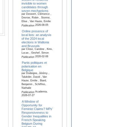
invisible to women
candidates through
seven mechanisms
par Deswert, Clémence ,
Devroe, Robin , Storme,
Elise , Van Haute, Emilie
2026-08-05
Publication
Online presence of
local lists: an analysis
of the 2024 local
elections in Wallonia
and Brussels
par Close, Caroline , Kins,
Lucas , Geshef, Simon
2026-02-06
Publication
Partis politiques et
polarisation en
Belgique
par Dodeigne, Jérémy ,
Talukder, David , Van
Haute, Emilie , Biard,
Benjamin , Schiffino,
Nathalie
Academia,
Publication
2026-07-27
A Window of
Opportunity for
Feminist Claims? MPs’
Responsiveness to
Gender Inequalities in
French-Speaking
Belgium During