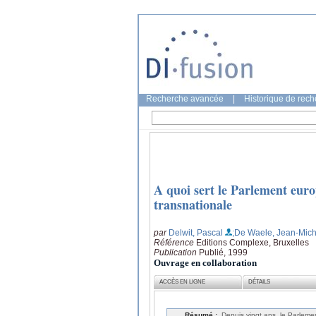
Recherche avancée
|
Historique de rec
A quoi sert le Parlement euro
transnationale
par
Delwit, Pascal
;De Waele, Jean-Mich
Référence
Editions Complexe, Bruxelles
Publication
Publié, 1999
Ouvrage en collaboration
ACCÈS EN LIGNE
DÉTAILS
Résumé :
Depuis vingt ans, le Parlemen