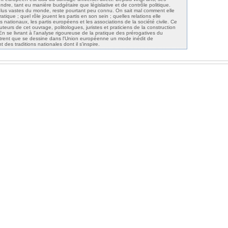
ndre, tant eu manière budgétaire que législative et de contrôle politique.
plus vastes du monde, reste pourtant peu connu. On sait mal comment elle
ratique ; quel rôle jouent les partis en son sein ; quelles relations elle
s nationaux, les partis européens et les associations de la société civile. Ce
teurs de cet ouvrage, politologues, juristes et praticiens de la construction
 se livrant à l'analyse rigoureuse de la pratique des prérogatives du
trent que se dessine dans l'Union européenne un mode inédit de
t des traditions nationales dont il s'inspire.