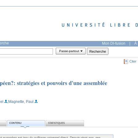
herche
Mon DI-fusion
|
À 
Passe-partout
Citer
péen?: stratégies et pouvoirs d'une assemblée
el
;Magnette, Paul
CONTENU
STATISTIQUES
t européen est issu du suffrage universel direct. Depuis vingt ans, ses