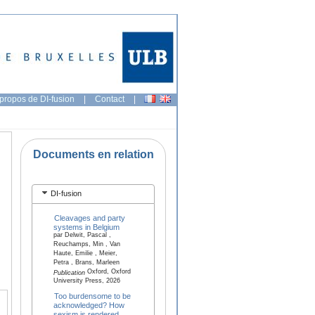
propos de DI-fusion
|
Contact
|
Documents en relation
DI-fusion
Cleavages and party
systems in Belgium
par Delwit, Pascal ,
Reuchamps, Min , Van
Haute, Emilie , Meier,
Petra , Brans, Marleen
Oxford, Oxford
Publication
University Press, 2026
Too burdensome to be
acknowledged? How
sexism is rendered