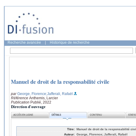
Recherche avancée
|
Historique de recherche
Manuel de droit de la responsabilité civile
par
George, Florence
;Jafferali, Rafaël
Référence
Anthemis, Larcier
Publication
Publié, 2022
Direction d'ouvrage
ACCÈS EN LIGNE
DÉTAILS
CONTENU
STATI
Titre:
Manuel de droit de la responsabilité civi
Auteur:
George, Florence; Jafferali, Rafaël