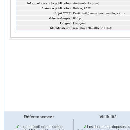
Informations sur la publication:
Anthemis, Larcier
Statut de publication:
Publié, 2022
Sujet CREF:
Droit civil (personnes, famille, etc...)
Volumes/pages:
638 p.
Langue:
Français
Identificateurs:
urn:isbn:978-2-8072-1005-9
Référencement
Visibilité
Les publications encodées
Les documents déposés so