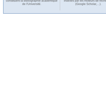
constituent la bibliographie académique
indexés par les moteurs de rech
de l'Université.
(Google Scholar,…).