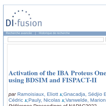
Recherche avancée
|
Historique de recherche
Activation of the IBA Proteus On
using BDSIM and FISPACT-II
par
Ramoisiaux, Eliott
;Gnacadja, Sédjio 
Cédric
;Pauly, Nicolas
;Vanwelde, Marion
Référence
Proceedings of NAPAC2022