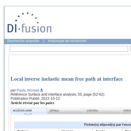
Recherche avancée
|
Historique de recherche
Local inverse inelastic mean free path at interface
par
Pauly, Nicolas
Référence
Surface and interface analysis, 55, page (52-62)
Publication
Publié, 2022-10-12
Article révisé par les pairs
ACCÈS EN LIGNE
DÉTAILS
CONTENU
STATI
Fichier(s) déposé(s) par l'enc