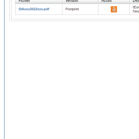
Fichier
Version
Accès
Des
Œuv
SIAxxx2022xxx.pdf
Postprint
l'œ