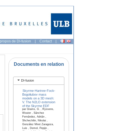
propos de DI-fusion
|
Contact
|
Documents en relation
DI-fusion
Skyrme-Hartree-Fock-
Bogoliubov mass
models on a 3D mesh:
V. The N2LO extension
of the Skyrme EDF
par Grams, G. , Ryssens,
Wouter , Sánchez
Fernández, Adrián ,
Shchechilin, Nikolai ,
González Miret Zaragoza,
Luis , Demol, Pepijn ,