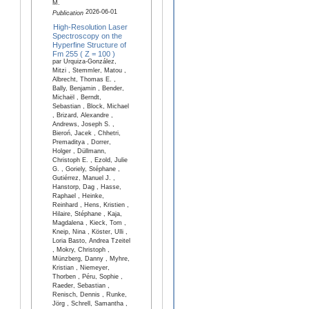
M.
2026-06-01
Publication
High-Resolution Laser
Spectroscopy on the
Hyperfine Structure of
Fm 255 ( Z = 100 )
par Urquiza-González,
Mitzi , Stemmler, Matou ,
Albrecht, Thomas E. ,
Bally, Benjamin , Bender,
Michaël , Berndt,
Sebastian , Block, Michael
, Brizard, Alexandre ,
Andrews, Joseph S. ,
Bieroń, Jacek , Chhetri,
Premaditya , Dorrer,
Holger , Düllmann,
Christoph E. , Ezold, Julie
G. , Goriely, Stéphane ,
Gutiérrez, Manuel J. ,
Hanstorp, Dag , Hasse,
Raphael , Heinke,
Reinhard , Hens, Kristien ,
Hilaire, Stéphane , Kaja,
Magdalena , Kieck, Tom ,
Kneip, Nina , Köster, Ulli ,
Loria Basto, Andrea Tzeitel
, Mokry, Christoph ,
Münzberg, Danny , Myhre,
Kristian , Niemeyer,
Thorben , Péru, Sophie ,
Raeder, Sebastian ,
Renisch, Dennis , Runke,
Jörg , Schrell, Samantha ,