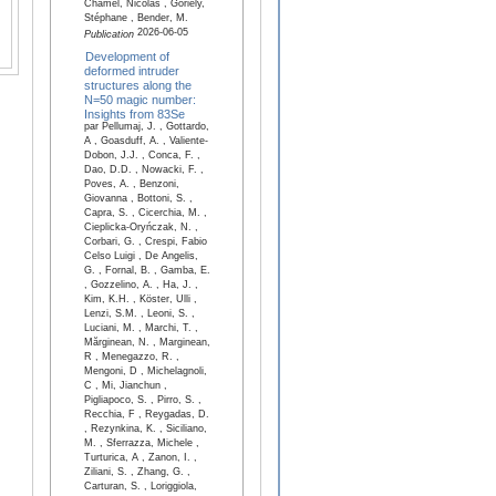
Chamel, Nicolas , Goriely,
Stéphane , Bender, M.
2026-06-05
Publication
Development of
deformed intruder
structures along the
N=50 magic number:
Insights from 83Se
par Pellumaj, J. , Gottardo,
A , Goasduff, A. , Valiente-
Dobon, J.J. , Conca, F. ,
Dao, D.D. , Nowacki, F. ,
Poves, A. , Benzoni,
Giovanna , Bottoni, S. ,
Capra, S. , Cicerchia, M. ,
Cieplicka-Oryńczak, N. ,
Corbari, G. , Crespi, Fabio
Celso Luigi , De Angelis,
G. , Fornal, B. , Gamba, E.
, Gozzelino, A. , Ha, J. ,
Kim, K.H. , Köster, Ulli ,
Lenzi, S.M. , Leoni, S. ,
Luciani, M. , Marchi, T. ,
Mărginean, N. , Marginean,
R , Menegazzo, R. ,
Mengoni, D , Michelagnoli,
C , Mi, Jianchun ,
Pigliapoco, S. , Pirro, S. ,
Recchia, F , Reygadas, D.
, Rezynkina, K. , Siciliano,
M. , Sferrazza, Michele ,
Turturica, A , Zanon, I. ,
Ziliani, S. , Zhang, G. ,
Carturan, S. , Loriggiola,