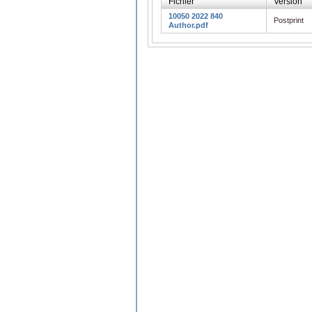
Fichier
Version
10050 2022 840
Postprint
Author.pdf