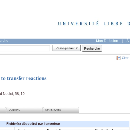
herche
Mon DI-fusion
|
À 
Passe-partout
Citer
to transfer reactions
nd Nuclei, 58, 10
CONTENU
STATISTIQUES
Fichier(s) déposé(s) par l'encodeur