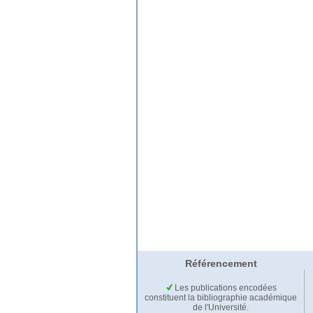
Référencement
Les publications encodées
constituent la bibliographie académique
de l'Université.