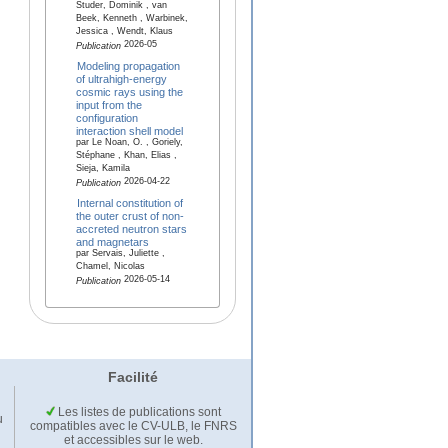
Studer, Dominik , van
Beek, Kenneth , Warbinek,
Jessica , Wendt, Klaus
2026-05
Publication
Modeling propagation
of ultrahigh-energy
cosmic rays using the
input from the
configuration
interaction shell model
par Le Noan, O. , Goriely,
Stéphane , Khan, Elias ,
Sieja, Kamila
2026-04-22
Publication
Internal constitution of
the outer crust of non-
accreted neutron stars
and magnetars
par Servais, Juliette ,
Chamel, Nicolas
2026-05-14
Publication
Facilité
Les listes de publications sont
u
compatibles avec le CV-ULB, le FNRS
et accessibles sur le web.