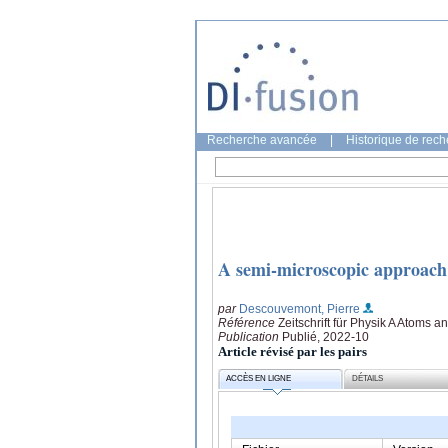
Recherche avancée
|
Historique de rec
A semi-microscopic approach 
par
Descouvemont, Pierre
Référence
Zeitschrift für Physik A Atoms a
Publication
Publié, 2022-10
Article révisé par les pairs
ACCÈS EN LIGNE
DÉTAILS