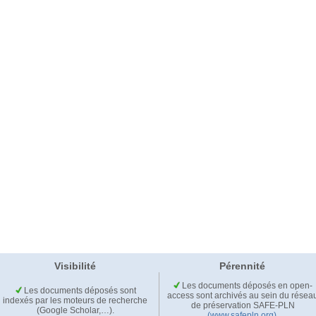
Visibilité
Pérennité
Les documents déposés en open-
Les documents déposés sont
access sont archivés au sein du résea
indexés par les moteurs de recherche
de préservation SAFE-PLN
(Google Scholar,…).
(www.safepln.org)
.